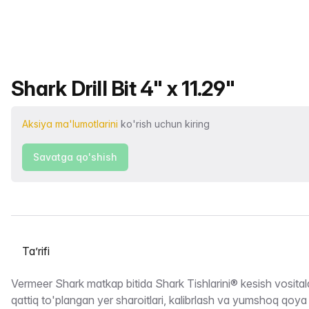
Mahsulot nomi
Shark Drill Bit 4" x 11.29"
Aksiya ma'lumotlarini
ko'rish uchun kiring
Savatga qo'shish
Yorliqni tanlash
Taʼrifi
Vermeer Shark matkap bitida Shark Tishlarini® kesish vositala
qattiq to'plangan yer sharoitlari, kalibrlash va yumshoq qoya