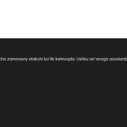
yicha zamonaviy etakchi boʻlib kelmoqda. Ushbu an'anaga asoslani