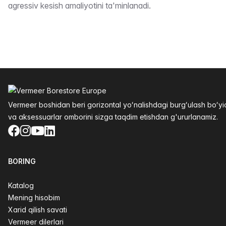
agressiv kesish amaliyotini ta'minlanadi.
Altys
Vermeer boshidan beri gorizontal yoʻnalishdagi burgʻulash boʻ
va aksessuarlar omborini sizga taqdim etishdan g'ururlanamiz.
Facebook
Instagram
YouTube
LinkedIn
BORING
Katalog
Mening hisobim
Xarid qilish savati
Vermeer dilerlari