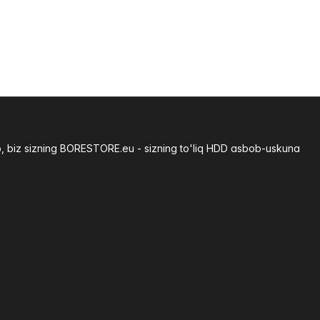
b, biz sizning BORESTORE.eu - sizning to'liq HDD asbob-uskuna