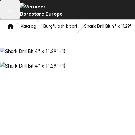
Asosiy menyuni ochish
Bosh sahifa
Katalog
Burg'ulash bitlari
Shark Drill Bit 4" x 11.29"