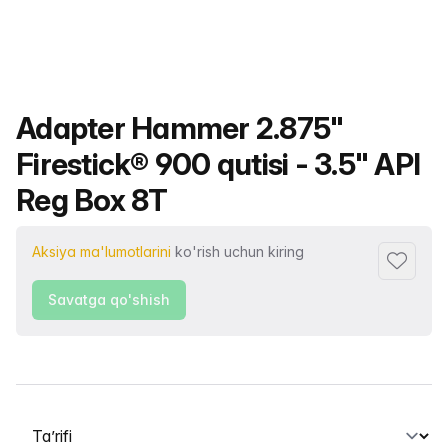
Mahsulot nomi
Adapter Hammer 2.875"
Firestick® 900 qutisi - 3.5" API
Reg Box 8T
Aksiya ma'lumotlarini
ko'rish uchun kiring
Sevimlil
Savatga qo'shish
Yorliqni tanlash