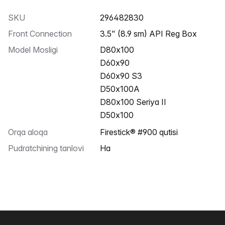
SKU
296482830
Front Connection
3.5" (8.9 sm) API Reg Box
Model Mosligi
D80x100
D60x90
D60x90 S3
D50x100A
D80x100 Seriya II
D50x100
Orqa aloqa
Firestick® #900 qutisi
Pudratchining tanlovi
Ha
Altys