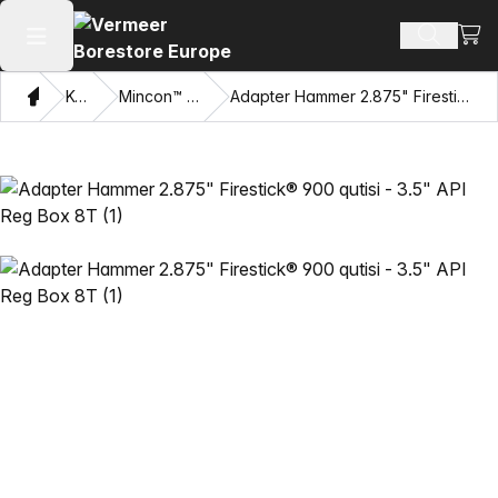
Xarid
Mahsulotl
Asosiy menyuni ochish
Bosh sahifa
Katalog
Mincon™ HDD bolg'alar
Adapter Hammer 2.875" Firestick® 900 qutisi - 3.5" API Reg Box 8T