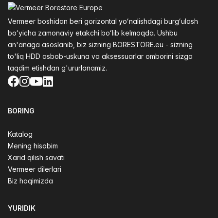
Vermeer boshidan beri gorizontal yoʻnalishdagi burgʻulash
boʻyicha zamonaviy etakchi boʻlib kelmoqda. Ushbu
an'anaga asoslanib, biz sizning BORESTORE.eu - sizning
to'liq HDD asbob-uskuna va aksessuarlar omborini sizga
taqdim etishdan g'ururlanamiz.
Facebook
Instagram
YouTube
LinkedIn
BORING
Katalog
Mening hisobim
Xarid qilish savati
Vermeer dilerlari
Biz haqimizda
YURIDIK