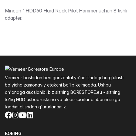
Taʼrifi
Mincon™ HDD60 Hard Rock Pilot Hammer uchun 8 tishli
adapter.
Altys
Vermeer boshidan beri gorizontal yoʻnalishdagi burgʻulash
boʻyicha zamonaviy etakchi boʻlib kelmoqda. Ushbu
an'anaga asoslanib, biz sizning BORESTORE.eu - sizning
to'liq HDD asbob-uskuna va aksessuarlar omborini sizga
taqdim etishdan g'ururlanamiz.
Facebook
Instagram
YouTube
LinkedIn
BORING