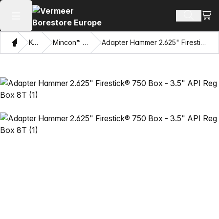
Xarid
Mahsulotl
Asosiy menyuni ochish
Bosh sahifa
Katalog
Mincon™ HDD bolg'alar
Adapter Hammer 2.625" Firestick® 750 Box - 3.5" API Reg Box 8T