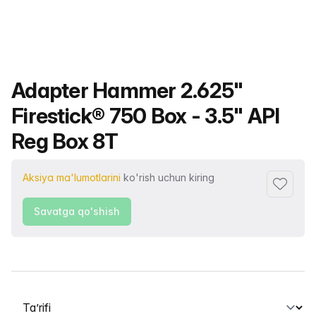
Mahsulot nomi
Adapter Hammer 2.625"
Firestick® 750 Box - 3.5" API
Reg Box 8T
Aksiya ma'lumotlarini
ko'rish uchun kiring
Sevimlil
Savatga qo'shish
Yorliqni tanlash