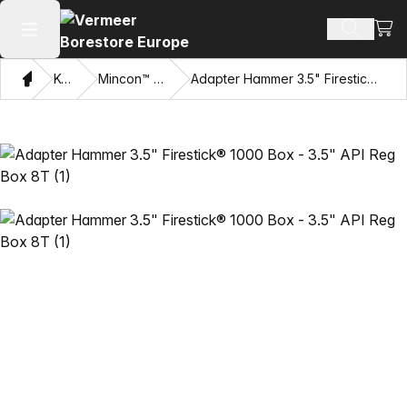
Xarid
Mahsulotl
Asosiy menyuni ochish
Bosh sahifa
Katalog
Mincon™ HDD bolg'alar
Adapter Hammer 3.5" Firestick® 1000 Box - 3.5" API Reg Box 8T