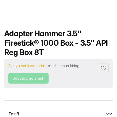
Mahsulot nomi
Adapter Hammer 3.5"
Firestick® 1000 Box - 3.5" API
Reg Box 8T
Aksiya ma'lumotlarini
ko'rish uchun kiring
Sevimlil
Savatga qo'shish
Yorliqni tanlash