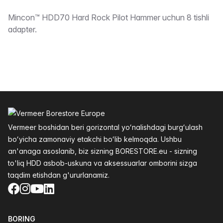
Taʼrifi
Mincon™ HDD70 Hard Rock Pilot Hammer uchun 8 tishli
adapter.
Altys
Vermeer boshidan beri gorizontal yoʻnalishdagi burgʻulash
boʻyicha zamonaviy etakchi boʻlib kelmoqda. Ushbu
an'anaga asoslanib, biz sizning BORESTORE.eu - sizning
to'liq HDD asbob-uskuna va aksessuarlar omborini sizga
taqdim etishdan g'ururlanamiz.
Facebook
Instagram
YouTube
LinkedIn
BORING