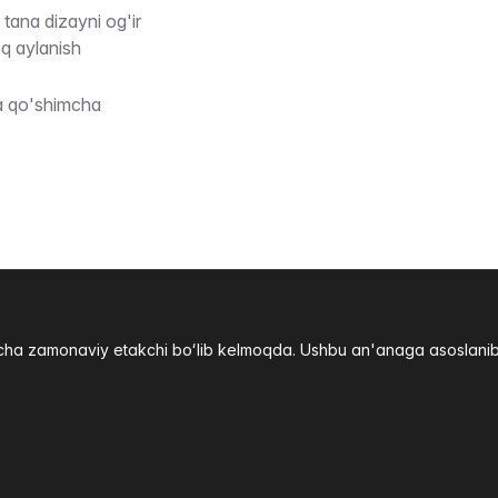
tana dizayni og'ir
q aylanish
a qo'shimcha
yicha zamonaviy etakchi boʻlib kelmoqda. Ushbu an'anaga asoslani