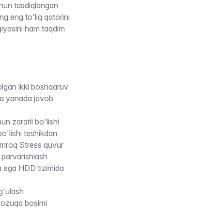
chun tasdiqlangan
ng eng to'liq qatorini
ogiyasini ham taqdim
 olgan ikki boshqaruv
ida yanada javob
un zararli bo'lishi
o'lishi teshikdan
Kamroq Stress quvur
n parvarishlash
a ega HDD tizimida
g'ulash
a ozuqa bosimi