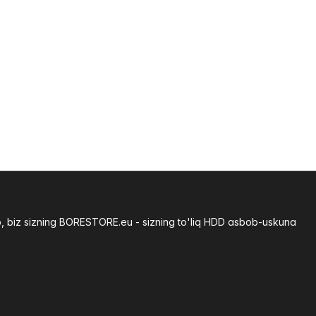
b, biz sizning BORESTORE.eu - sizning to'liq HDD asbob-uskuna