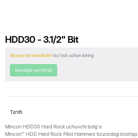
Mahsulot nomi
HDD30 - 3.1/2" Bit
Aksiya ma'lumotlarini
ko'rish uchun kiring
Savatga qo'shish
Yorliqni tanlash
Taʼrifi
Mincon HDD30 Hard Rock uchuvchi bolg'a
Mincon™ HDD Hard Rock Pilot Hammers bozordagi boshqa v