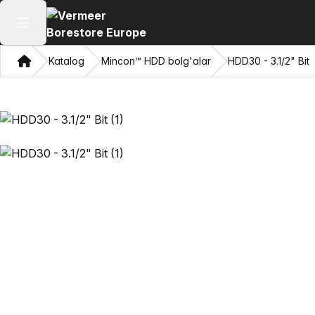
Asosiy menyuni ochish
Bosh sahifa
Katalog
Mincon™ HDD bolg'alar
HDD30 - 3.1/2" Bit