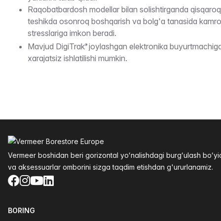
Raqobatbardosh modellar bilan solishtirganda qisqaroq 
teshikda osonroq boshqarish va bolg'a tanasida kamro
stresslariga imkon beradi.
Mavjud DigiTrak
joylashgan elektronika buyurtmachig
®
xarajatsiz ishlatilishi mumkin.
Altys
Vermeer boshidan beri gorizontal yoʻnalishdagi burgʻulash boʻ
va aksessuarlar omborini sizga taqdim etishdan g'ururlanamiz.
Facebook
Instagram
YouTube
LinkedIn
BORING