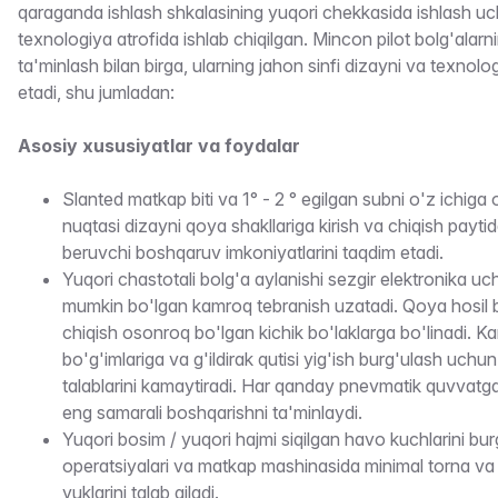
qaraganda ishlash shkalasining yuqori chekkasida ishlash u
texnologiya atrofida ishlab chiqilgan. Mincon pilot bolg'alarni
ta'minlash bilan birga, ularning jahon sinfi dizayni va texnol
etadi, shu jumladan:
Asosiy xususiyatlar va foydalar
Slanted matkap biti va 1° - 2 ° egilgan subni o'z ichiga
nuqtasi dizayni qoya shakllariga kirish va chiqish payt
beruvchi boshqaruv imkoniyatlarini taqdim etadi.
Yuqori chastotali bolg'a aylanishi sezgir elektronika uch
mumkin bo'lgan kamroq tebranish uzatadi. Qoya hosil b
chiqish osonroq bo'lgan kichik bo'laklarga bo'linadi. 
bo'g'imlariga va g'ildirak qutisi yig'ish burg'ulash uchu
talablarini kamaytiradi. Har qanday pnevmatik quvvatg
eng samarali boshqarishni ta'minlaydi.
Yuqori bosim / yuqori hajmi siqilgan havo kuchlarini bur
operatsiyalari va matkap mashinasida minimal torna v
yuklarini talab qiladi.