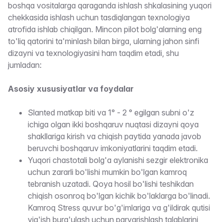
boshqa vositalarga qaraganda ishlash shkalasining yuqori
chekkasida ishlash uchun tasdiqlangan texnologiya
atrofida ishlab chiqilgan. Mincon pilot bolg'alarning eng
to'liq qatorini ta'minlash bilan birga, ularning jahon sinfi
dizayni va texnologiyasini ham taqdim etadi, shu
jumladan:
Asosiy xususiyatlar va foydalar
Slanted matkap biti va 1° - 2 ° egilgan subni o'z
ichiga olgan ikki boshqaruv nuqtasi dizayni qoya
shakllariga kirish va chiqish paytida yanada javob
beruvchi boshqaruv imkoniyatlarini taqdim etadi.
Yuqori chastotali bolg'a aylanishi sezgir elektronika
uchun zararli bo'lishi mumkin bo'lgan kamroq
tebranish uzatadi. Qoya hosil bo'lishi teshikdan
chiqish osonroq bo'lgan kichik bo'laklarga bo'linadi.
Kamroq Stress quvur bo'g'imlariga va g'ildirak qutisi
yig'ish burg'ulash uchun parvarishlash talablarini