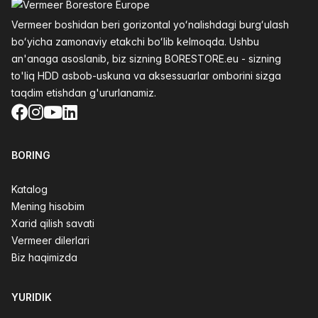
Vermeer boshidan beri gorizontal yoʻnalishdagi burgʻulash
boʻyicha zamonaviy etakchi boʻlib kelmoqda. Ushbu
an'anaga asoslanib, biz sizning BORESTORE.eu - sizning
to'liq HDD asbob-uskuna va aksessuarlar omborini sizga
taqdim etishdan g'ururlanamiz.
Facebook
Instagram
YouTube
LinkedIn
BORING
Katalog
Mening hisobim
Xarid qilish savati
Vermeer dilerlari
Biz haqimizda
YURIDIK