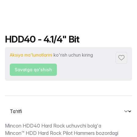
Mahsulot nomi
HDD40 - 4.1/4" Bit
Aksiya ma'lumotlarini
ko'rish uchun kiring
Sevimlil
Savatga qo'shish
Yorliqni tanlash
Taʼrifi
Mincon HDD40 Hard Rock uchuvchi bolg'a
Mincon™ HDD Hard Rock Pilot Hammers bozordagi