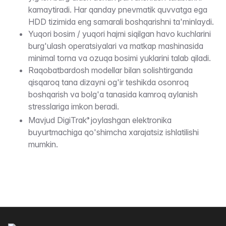
kamaytiradi. Har qanday pnevmatik quvvatga ega
HDD tizimida eng samarali boshqarishni ta'minlaydi.
Yuqori bosim / yuqori hajmi siqilgan havo kuchlarini
burg'ulash operatsiyalari va matkap mashinasida
minimal torna va ozuqa bosimi yuklarini talab qiladi.
Raqobatbardosh modellar bilan solishtirganda
qisqaroq tana dizayni og'ir teshikda osonroq
boshqarish va bolg'a tanasida kamroq aylanish
stresslariga imkon beradi.
Mavjud DigiTrak
joylashgan elektronika
®
buyurtmachiga qo'shimcha xarajatsiz ishlatilishi
mumkin.
Altys