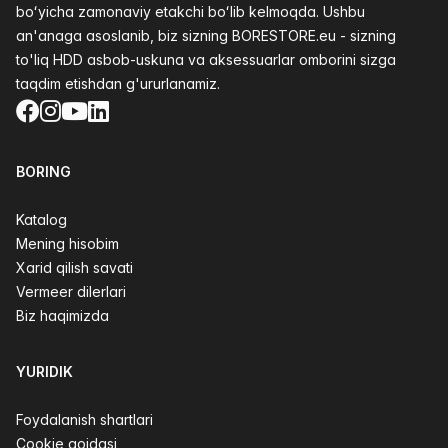
boʻyicha zamonaviy etakchi boʻlib kelmoqda. Ushbu
an'anaga asoslanib, biz sizning BORESTORE.eu - sizning
to'liq HDD asbob-uskuna va aksessuarlar omborini sizga
taqdim etishdan g'ururlanamiz.
Facebook
Instagram
YouTube
LinkedIn
BORING
Katalog
Mening hisobim
Xarid qilish savati
Vermeer dilerlari
Biz haqimizda
YURIDIK
Foydalanish shartlari
Cookie qoidasi