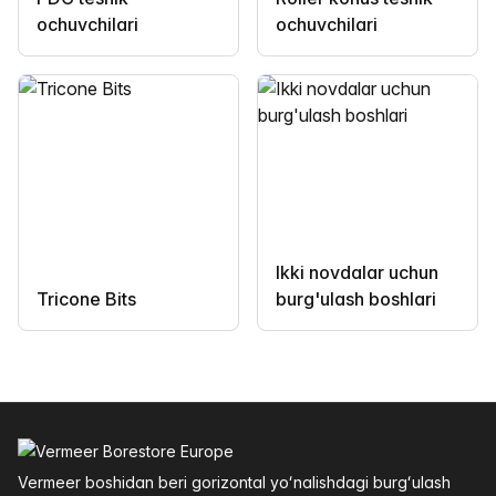
ochuvchilari
ochuvchilari
Ikki novdalar uchun
Tricone Bits
burg'ulash boshlari
Altys
Vermeer boshidan beri gorizontal yoʻnalishdagi burgʻulash