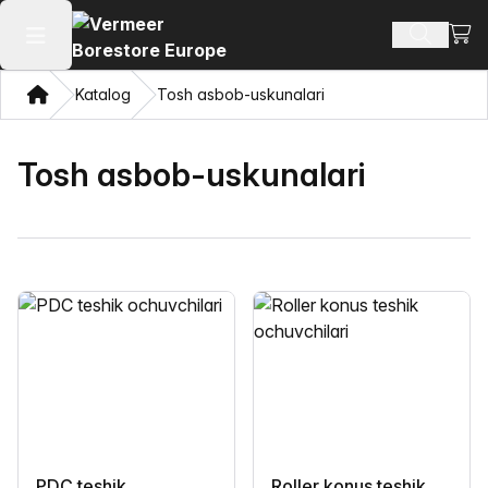
Xarid
Mahsulotl
Asosiy menyuni ochish
Bosh sahifa
Katalog
Tosh asbob-uskunalari
Tosh asbob-uskunalari
PDC teshik
Roller konus teshik