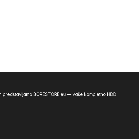
m vam predstavljamo BORESTORE.eu — vaše kompletno HDD