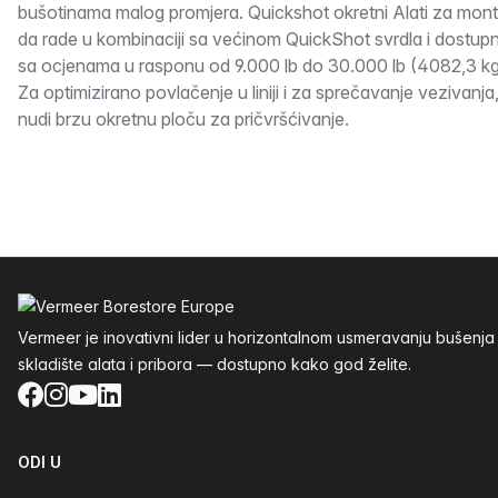
bušotinama malog promjera. Quickshot okretni Alati za monta
da rade u kombinaciji sa većinom QuickShot svrdla i dostupni 
sa ocjenama u rasponu od 9.000 lb do 30.000 lb (4082,3 kg
Za optimizirano povlačenje u liniji i za sprečavanje vezivanj
nudi brzu okretnu ploču za pričvršćivanje.
Podnožje
Vermeer je inovativni lider u horizontalnom usmeravanju buše
skladište alata i pribora — dostupno kako god želite.
Facebook
Instagram
YouTube
LinkedIn
ODI U