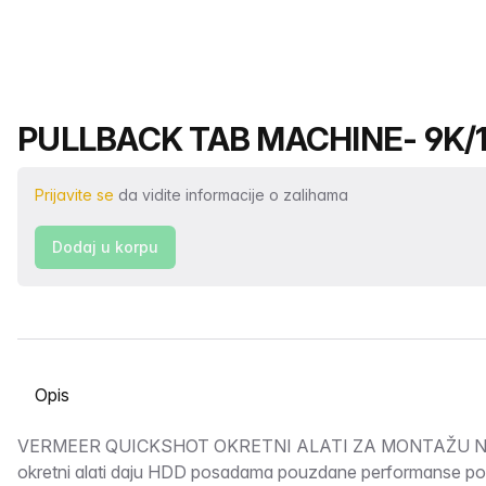
Naziv proizvoda
PULLBACK TAB MACHINE- 9K/
Prijavite se
da vidite informacije o zalihama
Dodaj u korpu
Odaberite karticu
Opis
VERMEER QUICKSHOT OKRETNI ALATI ZA MONTAŽU Nov
okretni alati daju HDD posadama pouzdane performanse po