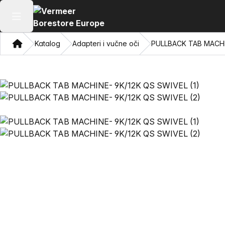
Otvori glavni meni
Dom
Katalog
Adapteri i vučne oči
PULLBACK TAB MACHI