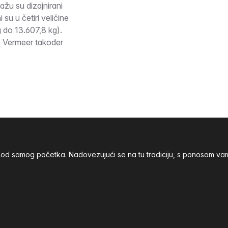
žu su dizajnirani
su u četiri veličine
 do 13.607,8 kg).
a, Vermeer također
nja od samog početka. Nadovezujući se na tu tradiciju, s ponoso