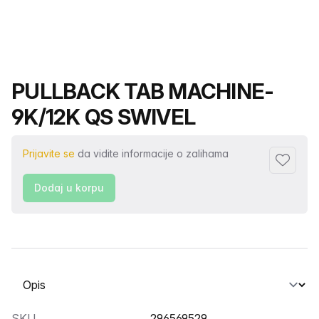
Naziv proizvoda
PULLBACK TAB MACHINE-
9K/12K QS SWIVEL
Prijavite se
da vidite informacije o zalihama
Dodaj fa
Dodaj u korpu
Odaberite karticu
SKU
296569529