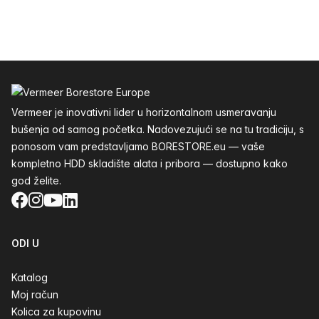
Podnožje
Vermeer je inovativni lider u horizontalnom usmeravanju
bušenja od samog početka. Nadovezujući se na tu tradiciju, s
ponosom vam predstavljamo BORESTORE.eu — vaše
kompletno HDD skladište alata i pribora — dostupno kako
god želite.
Facebook
Instagram
YouTube
LinkedIn
ODI U
Katalog
Moj račun
Kolica za kupovinu