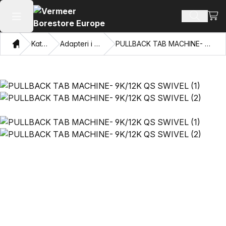
Prika
Pretraži
Otvori glavni meni
Dom
Katalog
Adapteri i vučne oči
PULLBACK TAB MACHINE- 9K/12K QS SWIVEL