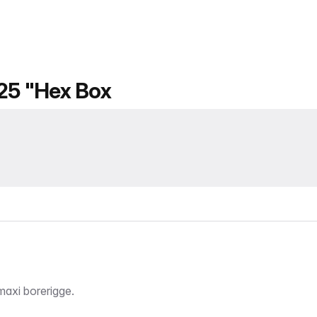
125 "Hex Box
 maxi borerigge.