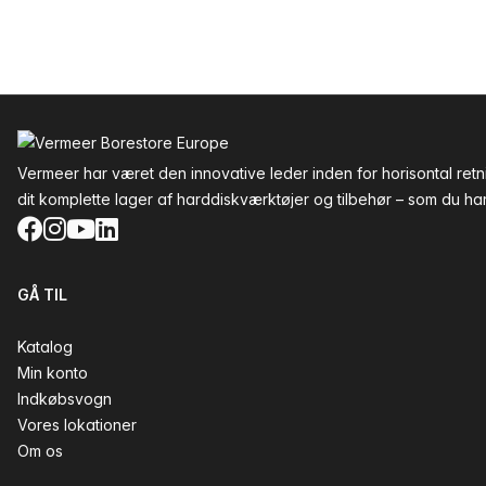
Sidefod
Vermeer har været den innovative leder inden for horisontal re
dit komplette lager af harddiskværktøjer og tilbehør – som du har 
Facebook
Instagram
YouTube
LinkedIn
GÅ TIL
Katalog
Min konto
Indkøbsvogn
Vores lokationer
Om os