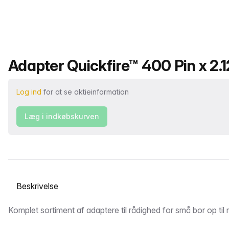
Produktnavn
Adapter Quickfire™ 400 Pin x 2.
Log ind
for at se aktieinformation
Læg i indkøbskurven
Vælg en fane
Beskrivelse
Komplet sortiment af adaptere til rådighed for små bor op til