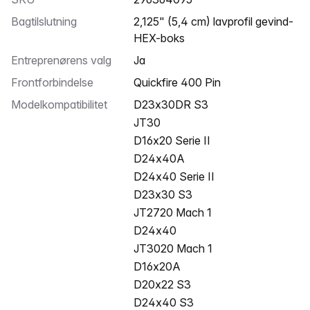
Bagtilslutning
2,125" (5,4 cm) lavprofil gevind-
HEX-boks
Entreprenørens valg
Ja
Frontforbindelse
Quickfire 400 Pin
Modelkompatibilitet
D23x30DR S3
JT30
D16x20 Serie II
D24x40A
D24x40 Serie II
D23x30 S3
JT2720 Mach 1
D24x40
JT3020 Mach 1
D16x20A
D20x22 S3
D24x40 S3