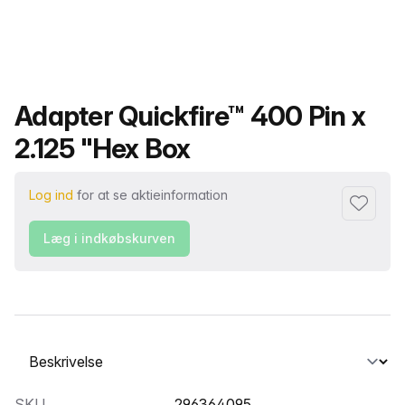
Produktnavn
Adapter Quickfire™ 400 Pin x
2.125 "Hex Box
Log ind
for at se aktieinformation
Føj til fa
Læg i indkøbskurven
Vælg en fane
SKU
296364095