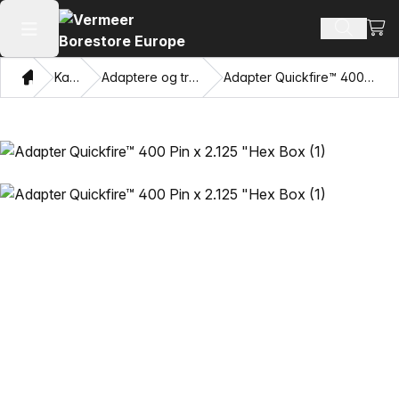
Se i
Søg efte
Åbn hovedmenuen
Hjem
Katalog
Adaptere og trækkende øjne
Adapter Quickfire™ 400 Pin x 2.125 "Hex Box