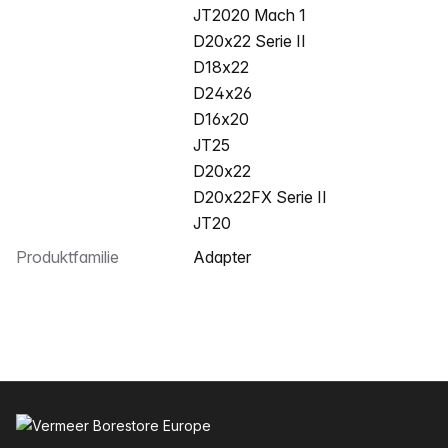
JT2020 Mach 1
D20x22 Serie II
D18x22
D24x26
D16x20
JT25
D20x22
D20x22FX Serie II
JT20
Produktfamilie
Adapter
Sidefod