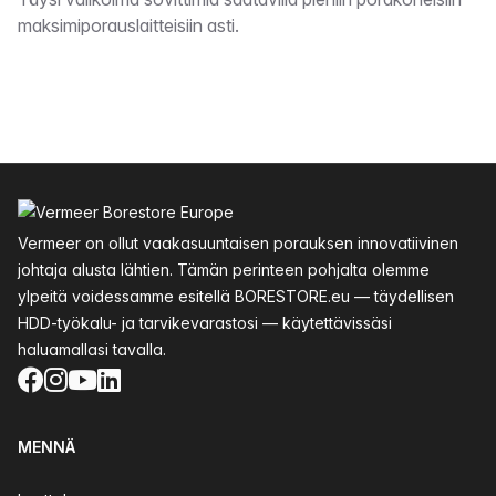
Kuvaus
maksimiporauslaitteisiin asti.
Alatunniste
Vermeer on ollut vaakasuuntaisen porauksen innovatiivinen
johtaja alusta lähtien. Tämän perinteen pohjalta olemme
ylpeitä voidessamme esitellä BORESTORE.eu — täydellisen
HDD-työkalu- ja tarvikevarastosi — käytettävissäsi
haluamallasi tavalla.
Facebook
Instagram
YouTube
LinkedIn
MENNÄ