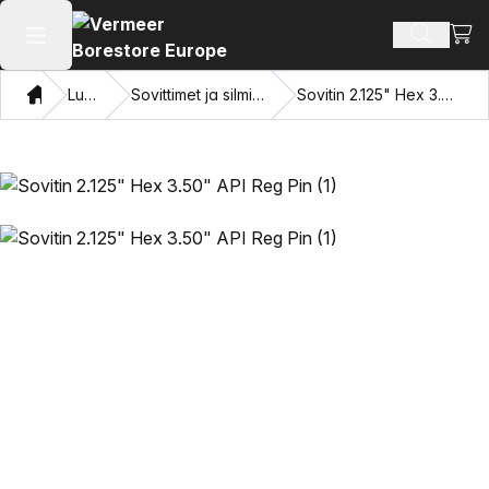
Näyt
Hae tuot
Avaa päävalikko
Koti
Luettelo
Sovittimet ja silmien vetäminen
Sovitin 2.125" Hex 3.50" API Reg Pin