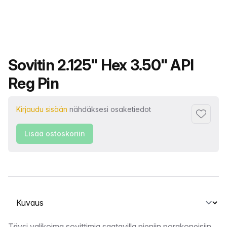
Tuotteen nimi
Sovitin 2.125" Hex 3.50" API
Reg Pin
Kirjaudu sisään
nähdäksesi osaketiedot
Lisää su
Lisää ostoskoriin
Valitse välilehti
Täysi valikoima sovittimia saatavilla pieniin porakoneisiin