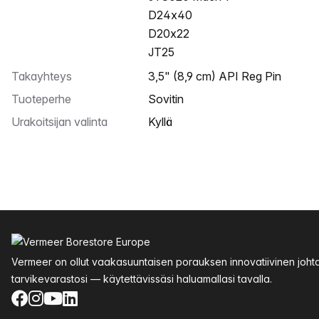
D24x40
D20x22
JT25
Takayhteys
3,5" (8,9 cm) API Reg Pin
Tuoteperhe
Sovitin
Urakoitsijan valinta
Kyllä
Alatunniste
Vermeer on ollut vaakasuuntaisen porauksen innovatiivinen joht
tarvikevarastosi — käytettävissäsi haluamallasi tavalla.
Facebook
Instagram
YouTube
LinkedIn