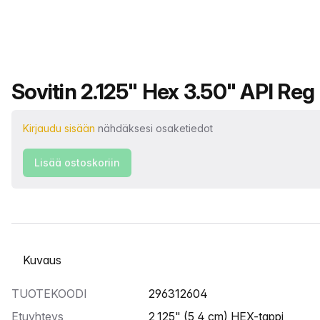
Tuotteen nimi
Sovitin 2.125" Hex 3.50" API Reg
Kirjaudu sisään
nähdäksesi osaketiedot
Lisää ostoskoriin
Valitse välilehti
TUOTEKOODI
296312604
Etuyhteys
2,125" (5,4 cm) HEX-tappi