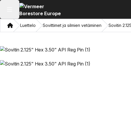
Avaa päävalikko
Koti
Luettelo
Sovittimet ja silmien vetäminen
Sovitin 2.1