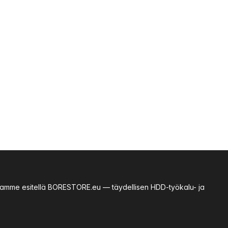
essamme esitellä BORESTORE.eu — täydellisen HDD-työkalu- ja