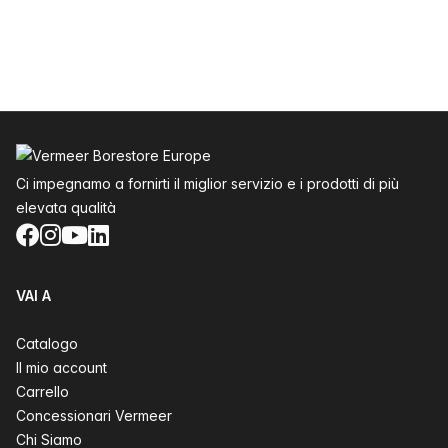
Piè di pagina
Ci impegnamo a fornirti il miglior servizio e i prodotti di più
elevata qualità
Facebook
Instagram
YouTube
LinkedIn
VAI A
Catalogo
Il mio account
Carrello
Concessionari Vermeer
Chi Siamo