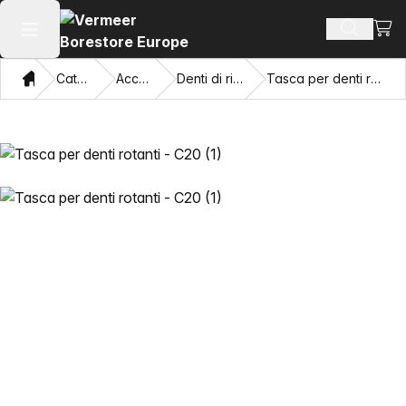
Visua
Cerca pr
Apri il menu principale
Home page
Catalogo
Accessori
Denti di ricambio
Tasca per denti rotanti - C20