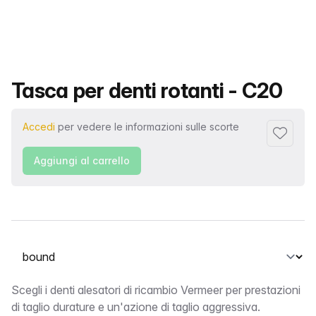
Nome del prodotto
Tasca per denti rotanti - C20
Accedi
per vedere le informazioni sulle scorte
Aggiungi 
Aggiungi al carrello
Seleziona una scheda
bound
Scegli i denti alesatori di ricambio Vermeer per prestazioni
di taglio durature e un'azione di taglio aggressiva.