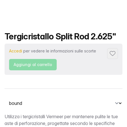
Nome del prodotto
Tergicristallo Split Rod 2.625"
Accedi
per vedere le informazioni sulle scorte
Aggiungi 
Aggiungi al carrello
Seleziona una scheda
bound
Utilizza i tergicristalli Vermeer per mantenere pulite le tue
aste di perforazione, progettate secondo le specifiche