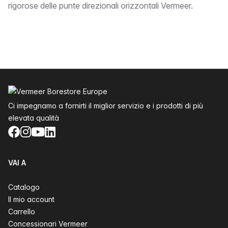
rigorose delle punte direzionali orizzontali Vermeer.
Piè di pagina
Ci impegnamo a fornirti il miglior servizio e i prodotti di più
elevata qualità
Facebook
Instagram
YouTube
LinkedIn
VAI A
Catalogo
Il mio account
Carrello
Concessionari Vermeer