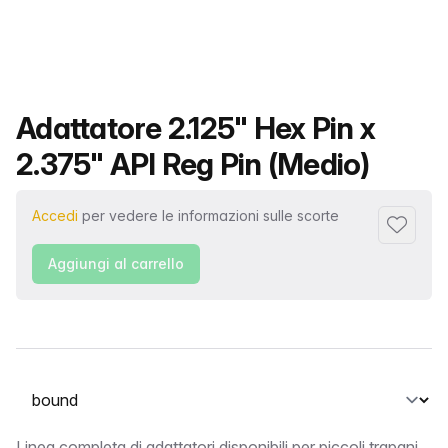
Nome del prodotto
Adattatore 2.125" Hex Pin x
2.375" API Reg Pin (Medio)
Accedi
per vedere le informazioni sulle scorte
Aggiungi 
Aggiungi al carrello
Seleziona una scheda
Linea completa di adattatori disponibili per piccoli trapani