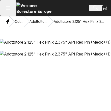
Visua
Cerca pr
Apri il menu principale
Home page
Catalogo
Adattattori e tiratubi
Adattatore 2.125" Hex Pin x 2.375" API Reg Pin (Medio)