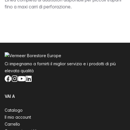
bound
fino a maxi carri di perforazione.
Piè di pagina
Ci impegnamo a fornirti il miglior servizio e i prodotti di più
elevata qualità
Facebook
Instagram
YouTube
LinkedIn
VAI A
Catalogo
Il mio account
Carrello