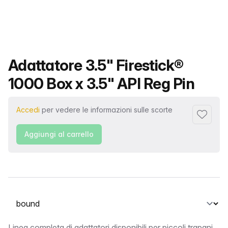
Nome del prodotto
Adattatore 3.5" Firestick®
1000 Box x 3.5" API Reg Pin
Accedi
per vedere le informazioni sulle scorte
Aggiungi 
Aggiungi al carrello
Seleziona una scheda
Linea completa di adattatori disponibili per piccoli trapani