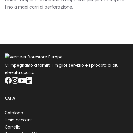
bound
fino a maxi carri di perforazione.
Piè di pagina
Ci impegnamo a fornirti il miglior servizio e i prodotti di più
elevata qualità
Facebook
Instagram
YouTube
LinkedIn
VAI A
Catalogo
Il mio account
Carrello