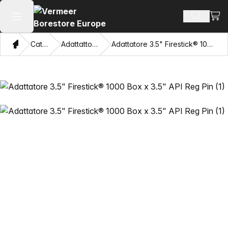
Visua
Cerca pr
Apri il menu principale
Home page
Catalogo
Adattattori e tiratubi
Adattatore 3.5" Firestick® 1000 Box x 3.5" API Reg Pin