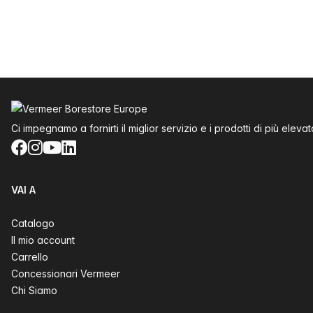
Piè di pagina
Ci impegnamo a fornirti il miglior servizio e i prodotti di più elevat
Facebook
Instagram
YouTube
LinkedIn
VAI A
Catalogo
Il mio account
Carrello
Concessionari Vermeer
Chi Siamo