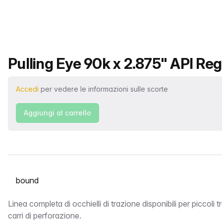
Nome del prodotto
Pulling Eye 90k x 2.875" API Re
Accedi
per vedere le informazioni sulle scorte
Aggiungi al carrello
Seleziona una scheda
bound
Linea completa di occhielli di trazione disponibili per piccoli 
carri di perforazione.