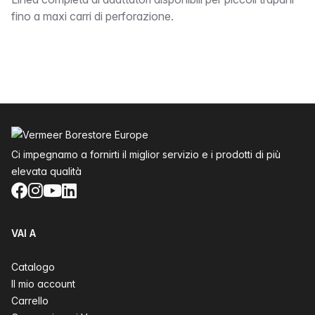
bound
fino a maxi carri di perforazione.
Piè di pagina
Ci impegnamo a fornirti il miglior servizio e i prodotti di più
elevata qualità
Facebook
Instagram
YouTube
LinkedIn
VAI A
Catalogo
Il mio account
Carrello