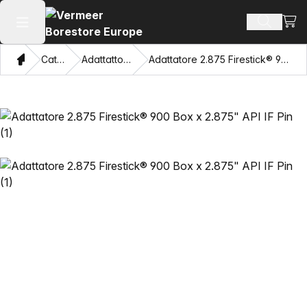
Visua
Cerca pr
Apri il menu principale
Home page
Catalogo
Adattattori e tiratubi
Adattatore 2.875 Firestick® 900 Box x 2.875" API IF Pin