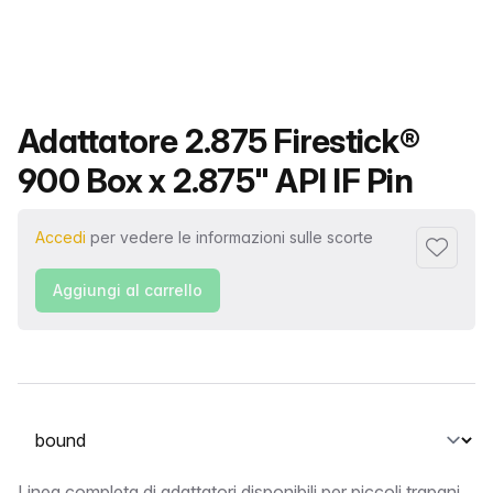
Nome del prodotto
Adattatore 2.875 Firestick®
900 Box x 2.875" API IF Pin
Accedi
per vedere le informazioni sulle scorte
Aggiungi 
Aggiungi al carrello
Seleziona una scheda
Linea completa di adattatori disponibili per piccoli trapani