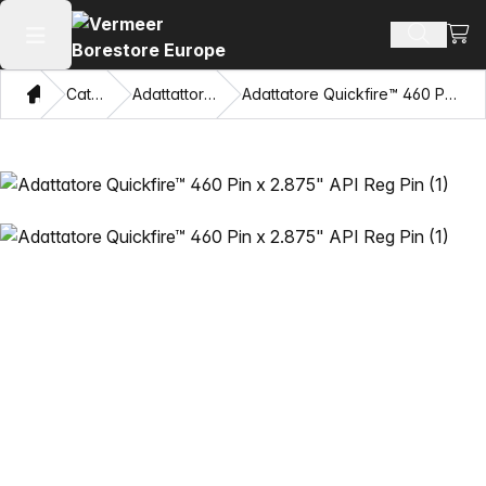
Visua
Cerca pr
Apri il menu principale
Home page
Catalogo
Adattattori e tiratubi
Adattatore Quickfire™ 460 Pin x 2.875" API Reg Pin