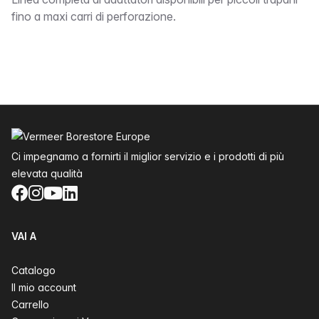
bound
fino a maxi carri di perforazione.
Piè di pagina
Ci impegnamo a fornirti il miglior servizio e i prodotti di più
elevata qualità
Facebook
Instagram
YouTube
LinkedIn
VAI A
Catalogo
Il mio account
Carrello