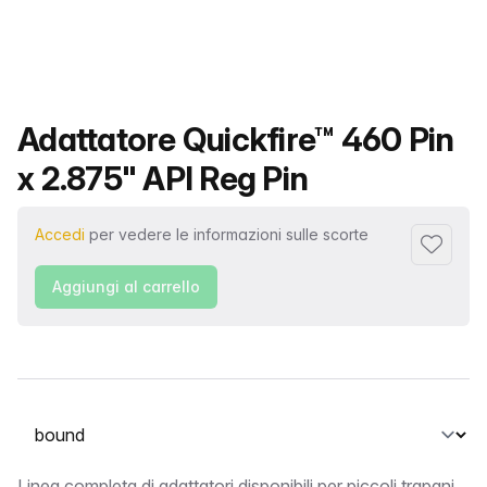
Nome del prodotto
Adattatore Quickfire™ 460 Pin
x 2.875" API Reg Pin
Accedi
per vedere le informazioni sulle scorte
Aggiungi 
Aggiungi al carrello
Seleziona una scheda
Linea completa di adattatori disponibili per piccoli trapani