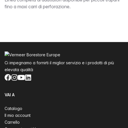
bound
fino a maxi carri di perforazione.
Piè di pagina
Ci impegnamo a fornirti il miglior servizio e i prodotti di più
elevata qualità
Facebook
Instagram
YouTube
LinkedIn
VAI A
Catalogo
Il mio account
Carrello