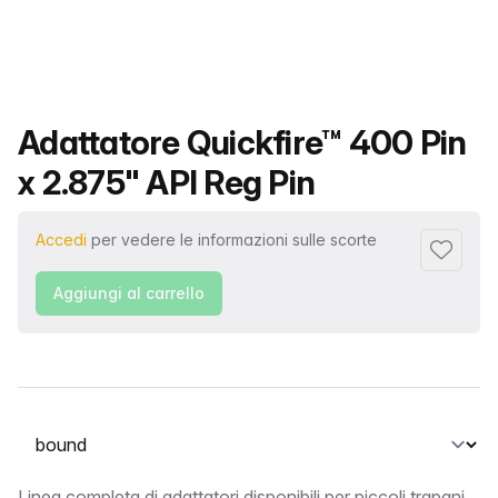
Nome del prodotto
Adattatore Quickfire™ 400 Pin
x 2.875" API Reg Pin
Accedi
per vedere le informazioni sulle scorte
Aggiungi 
Aggiungi al carrello
Seleziona una scheda
Linea completa di adattatori disponibili per piccoli trapani