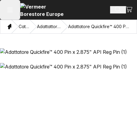
Visua
Cerca pr
Apri il menu principale
Home page
Catalogo
Adattattori e tiratubi
Adattatore Quickfire™ 400 Pin x 2.875" API Reg Pin