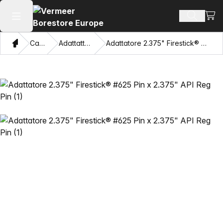
Visua
Cerca pr
Apri il menu principale
Home page
Catalogo
Adattattori e tiratubi
Adattatore 2.375" Firestick® #625 Pin x 2.375" API Reg Pin