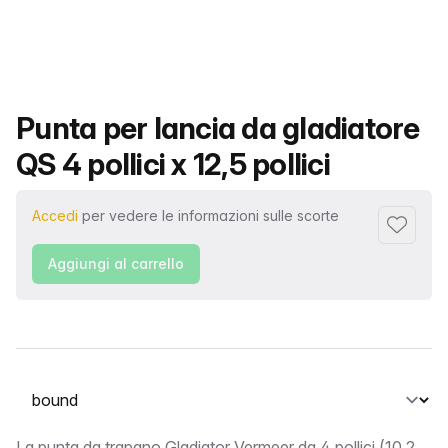
Nome del prodotto
Punta per lancia da gladiatore
QS 4 pollici x 12,5 pollici
Accedi
per vedere le informazioni sulle scorte
Aggiungi 
Aggiungi al carrello
Seleziona una scheda
La punta da trapano Gladiator Vermeer da 4 pollici (10,2