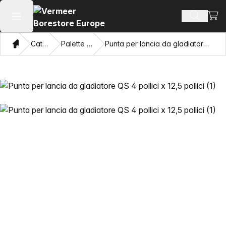
Visua
Cerca pr
Apri il menu principale
Home page
Catalogo
Palette di scavo
Punta per lancia da gladiatore QS 4 pollici x 12,5 pollici