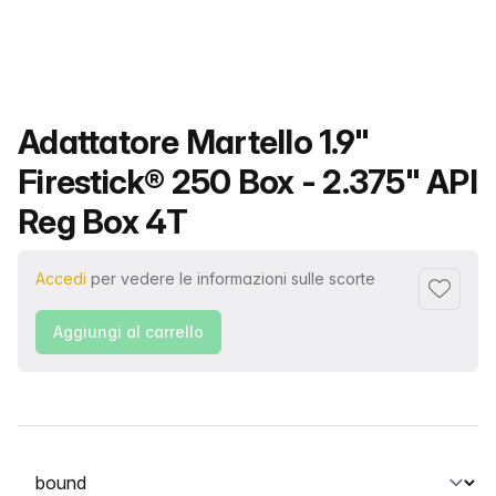
Nome del prodotto
Adattatore Martello 1.9"
Firestick® 250 Box - 2.375" API
Reg Box 4T
Accedi
per vedere le informazioni sulle scorte
Aggiungi 
Aggiungi al carrello
Seleziona una scheda