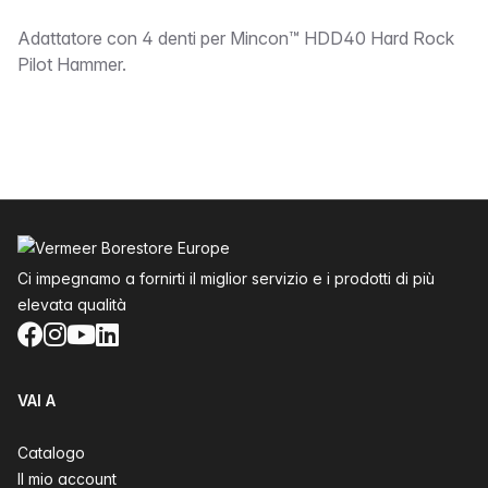
bound
Adattatore con 4 denti per Mincon™ HDD40 Hard Rock
Pilot Hammer.
Piè di pagina
Ci impegnamo a fornirti il miglior servizio e i prodotti di più
elevata qualità
Facebook
Instagram
YouTube
LinkedIn
VAI A
Catalogo
Il mio account