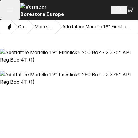
Visua
Cerca pr
Apri il menu principale
Home page
Catalogo
Martelli HDD Mincon
Adattatore Martello 1.9" Firestick® 250 Box - 2.375" API Reg Box 4T