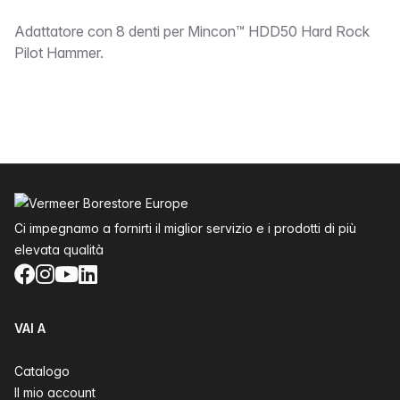
bound
Adattatore con 8 denti per Mincon™ HDD50 Hard Rock
Pilot Hammer.
Piè di pagina
Ci impegnamo a fornirti il miglior servizio e i prodotti di più
elevata qualità
Facebook
Instagram
YouTube
LinkedIn
VAI A
Catalogo
Il mio account