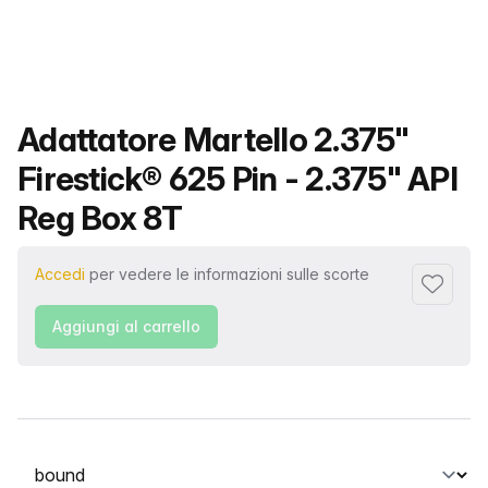
Nome del prodotto
Adattatore Martello 2.375"
Firestick® 625 Pin - 2.375" API
Reg Box 8T
Accedi
per vedere le informazioni sulle scorte
Aggiungi 
Aggiungi al carrello
Seleziona una scheda