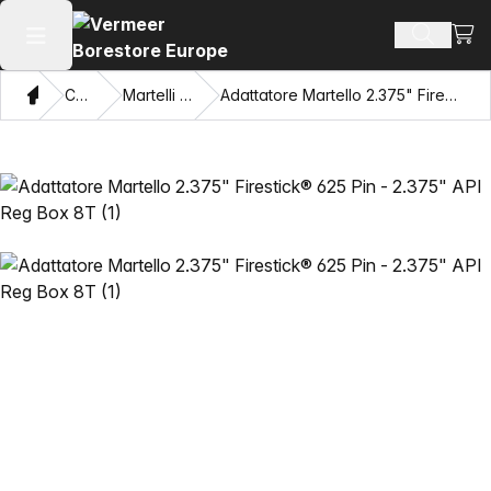
Visua
Cerca pr
Apri il menu principale
Home page
Catalogo
Martelli HDD Mincon
Adattatore Martello 2.375" Firestick® 625 Pin - 2.375" API Reg Box 8T