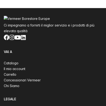
Piè di pagina
Ci impegnamo a fornirti il miglior servizio e i prodotti di più
elevata qualità
Facebook
Instagram
YouTube
LinkedIn
VAI A
Catalogo
Il mio account
Carrello
Concessionari Vermeer
Chi Siamo
LEGALE