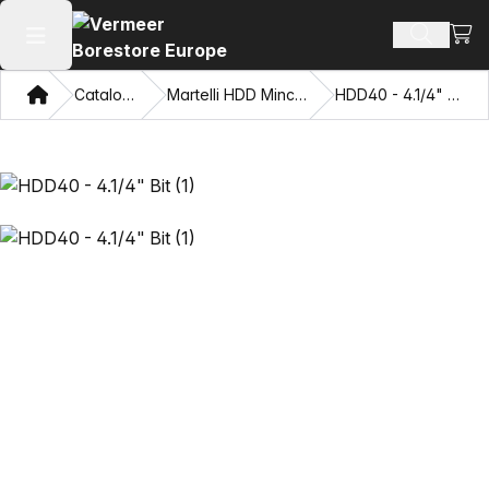
Visua
Cerca pr
Apri il menu principale
Home page
Catalogo
Martelli HDD Mincon
HDD40 - 4.1/4" Bit