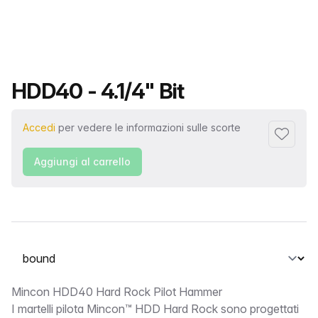
Nome del prodotto
HDD40 - 4.1/4" Bit
Accedi
per vedere le informazioni sulle scorte
Aggiungi 
Aggiungi al carrello
Seleziona una scheda
bound
Mincon HDD40 Hard Rock Pilot Hammer
I martelli pilota Mincon™ HDD Hard Rock sono progettati