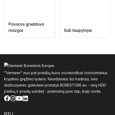
Pavaros griebtuvo
mazgai
Sub taupytojai
Poraštė
"Vermeer" nuo pat pradžių buvo novatoriškas horizontalaus
kryptinio gręžimo lyderis. Remdamiesi šia tradicija, mes
didžiuojamės galėdami pristatyti BORESTORE.eu - visą HDD
įrankių ir priedų sandėlį - prieinamą jums taip, kaip norite.
Facebook
Instagram
YouTube
LinkedIn
EITI Į