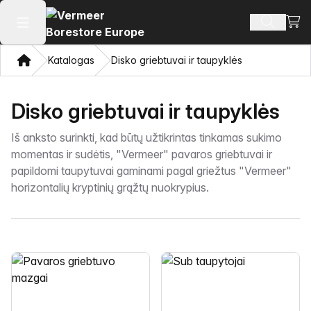
Perži
Ieškoti 
Atidaryti pagrindinį meniu
Namon
Katalogas
Disko griebtuvai ir taupyklės
Disko griebtuvai ir taupyklės
Iš anksto surinkti, kad būtų užtikrintas tinkamas sukimo
momentas ir sudėtis, "Vermeer" pavaros griebtuvai ir
papildomi taupytuvai gaminami pagal griežtus "Vermeer"
horizontalių kryptinių grąžtų nuokrypius.