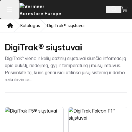
Perži
Ieškoti 
Atidaryti pagrindinį meniu
Namon
Katalogas
DigiTrak® siųstuvai
DigiTrak® siųstuvai
DigiTrak
vieno ir kelių dažnių siųstuvai siunčia informaciją
®
apie aukštį, riedėjimą, gylį ir temperatūrą į mūsų imtuvus.
Pasirinkite tą, kuris geriausiai atitinka jūsų sistemą ir darbo
reikalavimus.