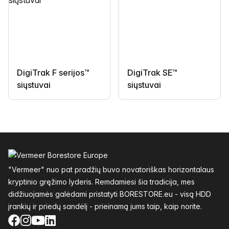
DigiTrak F serijos™
DigiTrak SE™
siųstuvai
siųstuvai
Poraštė
"Vermeer" nuo pat pradžių buvo novatoriškas horizontalaus
kryptinio gręžimo lyderis. Remdamiesi šia tradicija, mes
didžiuojamės galėdami pristatyti BORESTORE.eu - visą HDD
įrankių ir priedų sandėlį - prieinamą jums taip, kaip norite.
Facebook
Instagram
YouTube
LinkedIn