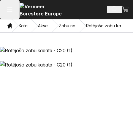
Skatī
Meklēt p
Atvērt galveno izvēlni
Mājas
Katalogu
Aksesuāri
Zobu nomaiņa
Rotējošo zobu kabata - C20