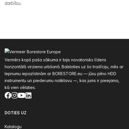
darbību.
Kājenes
Vermērs kopš paša sākuma ir bijis novatorisks līderis
horizontālā virziena urbšanā. Balstoties uz šo tradīciju, mēs ar
lepnumu iepazīstinām ar BORESTORE.eu — jūsu pilno HDD
instrumentu un piederumu noliktavu —, kas jums ir pieejama,
kā vien vēlaties.
Facebook
Instagram
YouTube
LinkedIn
DOTIES UZ
Katalogu