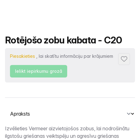
Produkta nosaukums
Rotējošo zobu kabata - C20
Piesakieties
, lai skatītu informāciju par krājumiem
Pievienot
Ielikt iepirkumu grozā
Atlasiet cilni
Apraksts
Izvēlieties Vermeer aizvietojošos zobus, lai nodrošinātu
ilgstošu griešanas veiktspēju un agresīvu griešanas