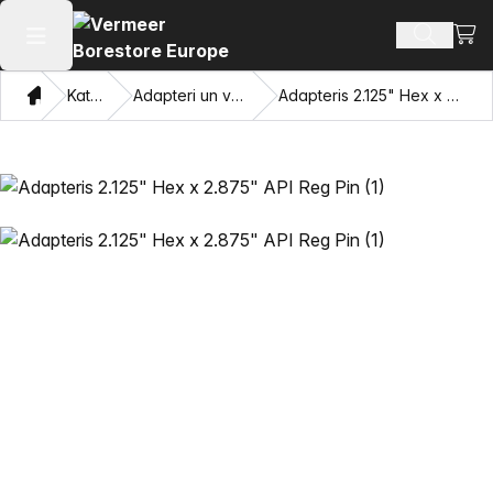
Skatī
Meklēt p
Atvērt galveno izvēlni
Mājas
Katalogu
Adapteri un velkamās acis
Adapteris 2.125" Hex x 2.875" API Reg Pin