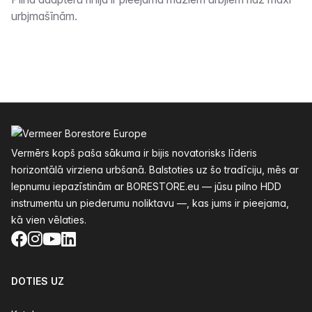
Apraksts
urbjmašīnām.
Kājenes
Vermērs kopš paša sākuma ir bijis novatorisks līderis
horizontālā virziena urbšanā. Balstoties uz šo tradīciju, mēs ar
lepnumu iepazīstinām ar BORESTORE.eu — jūsu pilno HDD
instrumentu un piederumu noliktavu —, kas jums ir pieejama,
kā vien vēlaties.
Facebook
Instagram
YouTube
LinkedIn
DOTIES UZ