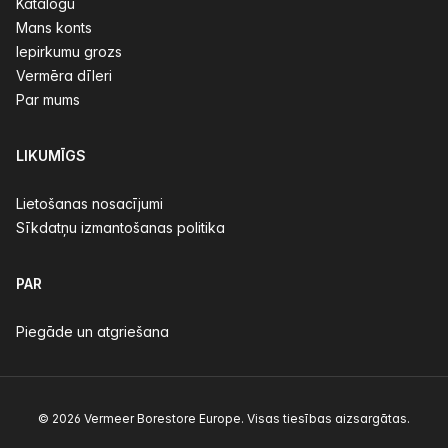
Katalogu
Mans konts
Iepirkumu grozs
Vermēra dīleri
Par mums
LIKUMĪGS
Lietošanas nosacījumi
Sīkdatņu izmantošanas politika
PAR
Piegāde un atgriešana
© 2026 Vermeer Borestore Europe. Visas tiesības aizsargātas.