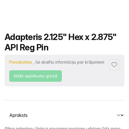
Produkta nosaukums
Adapteris 2.125" Hex x 2.875"
API Reg Pin
Piesakieties
, lai skatītu informāciju par krājumiem
Pievienot
Ielikt iepirkumu grozā
Atlasiet cilni
Pilna adapteru līnija ir pieejama maziem urbjiem līdz maxi