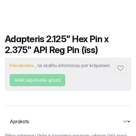
Produkta nosaukums
Adapteris 2.125" Hex Pin x
2.375" API Reg Pin (īss)
Piesakieties
, lai skatītu informāciju par krājumiem
Pievienot
Ielikt iepirkumu grozā
Atlasiet cilni
Pilna adapteru līnija ir pieejama maziem urbjiem līdz maxi