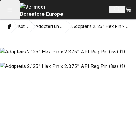
Skatī
Meklēt p
Atvērt galveno izvēlni
Mājas
Katalogu
Adapteri un velkamās acis
Adapteris 2.125" Hex Pin x 2.375" API Reg Pin (īss)