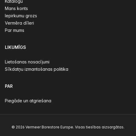
Katalogu
Mans konts
Iepirkumu grozs
Vermēra dīleri
Par mums
LIKUMĪGS
Lietošanas nosacījumi
Sīkdatņu izmantošanas politika
PAR
Piegāde un atgriešana
© 2026 Vermeer Borestore Europe. Visas tiesības aizsargātas.