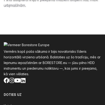
Apraksts
urbjmašīnām.
Kājenes
Vermērs kopš paša sākuma ir bijis novatorisks līderis
horizontālā virziena urbšanā. Balstoties uz šo tradīciju, mēs ar
lepnumu iepazīstinām ar BORESTORE.eu — jūsu pilno HDD
instrumentu un piederumu noliktavu —, kas jums ir pieejama,
kā vien vēlaties.
Facebook
Instagram
YouTube
LinkedIn
DOTIES UZ