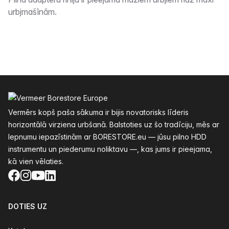
Apraksts
urbjmašīnām.
Kājenes
Vermērs kopš paša sākuma ir bijis novatorisks līderis
horizontālā virziena urbšanā. Balstoties uz šo tradīciju, mēs ar
lepnumu iepazīstinām ar BORESTORE.eu — jūsu pilno HDD
instrumentu un piederumu noliktavu —, kas jums ir pieejama,
kā vien vēlaties.
Facebook
Instagram
YouTube
LinkedIn
DOTIES UZ