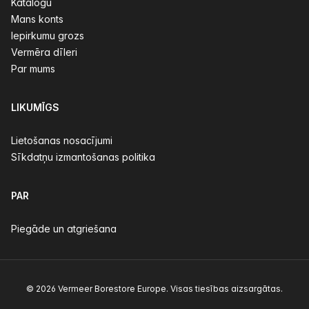
Katalogu
Mans konts
Iepirkumu grozs
Vermēra dīleri
Par mums
LIKUMĪGS
Lietošanas nosacījumi
Sīkdatņu izmantošanas politika
PAR
Piegāde un atgriešana
© 2026 Vermeer Borestore Europe. Visas tiesības aizsargātas.