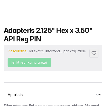
Produkta nosaukums
Adapteris 2.125" Hex x 3.50"
API Reg PIN
Piesakieties
, lai skatītu informāciju par krājumiem
Pievienot
Ielikt iepirkumu grozā
Atlasiet cilni
Pilna adapteru līnija ir pieejama maziem urbjiem līdz maxi