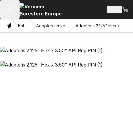
Skatī
Meklēt p
Atvērt galveno izvēlni
Mājas
Katalogu
Adapteri un velkamās acis
Adapteris 2.125" Hex x 3.50" API Reg PIN