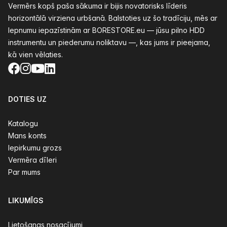
Vermērs kopš paša sākuma ir bijis novatorisks līderis
horizontālā virziena urbšanā. Balstoties uz šo tradīciju, mēs ar
lepnumu iepazīstinām ar BORESTORE.eu — jūsu pilno HDD
instrumentu un piederumu noliktavu —, kas jums ir pieejama,
kā vien vēlaties.
Facebook
Instagram
YouTube
LinkedIn
DOTIES UZ
Katalogu
Mans konts
Iepirkumu grozs
Vermēra dīleri
Par mums
LIKUMĪGS
Lietošanas nosacījumi