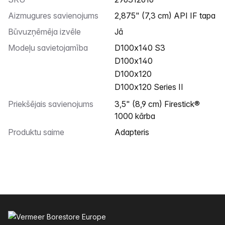
Aizmugures savienojums
2,875" (7,3 cm) API IF tapa
Būvuzņēmēja izvēle
Jā
Modeļu savietojamība
D100x140 S3
D100x140
D100x120
D100x120 Series II
Priekšējais savienojums
3,5" (8,9 cm) Firestick®
1000 kārba
Produktu saime
Adapteris
Kājenes