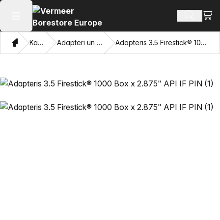
Skatī
Meklēt p
Atvērt galveno izvēlni
Mājas
Katalogu
Adapteri un velkamās acis
Adapteris 3.5 Firestick® 1000 Box x 2.875" API IF PIN