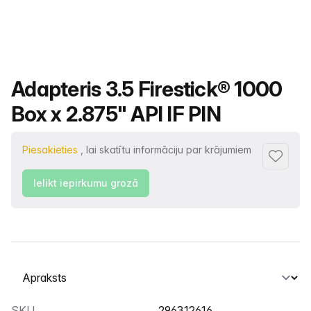
Produkta nosaukums
Adapteris 3.5 Firestick® 1000
Box x 2.875" API IF PIN
Piesakieties
, lai skatītu informāciju par krājumiem
Pievienot
Ielikt iepirkumu grozā
Atlasiet cilni
SKU
296312616