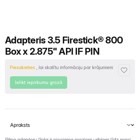
Produkta nosaukums
Adapteris 3.5 Firestick® 800
Box x 2.875" API IF PIN
Piesakieties
, lai skatītu informāciju par krājumiem
Pievienot
Ielikt iepirkumu grozā
Atlasiet cilni
Pilna adapteru līnija ir pieejama maziem urbjiem līdz maxi