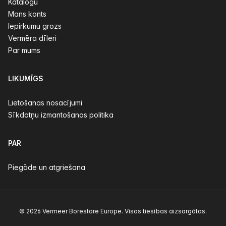
Katalogu
Mans konts
Iepirkumu grozs
Vermēra dīleri
Par mums
LIKUMĪGS
Lietošanas nosacījumi
Sīkdatņu izmantošanas politika
PAR
Piegāde un atgriešana
© 2026 Vermeer Borestore Europe. Visas tiesības aizsargātas.