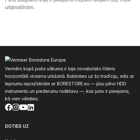
Apraksts
urbjmašīnām.
Kājenes
Vermērs kopš paša sākuma ir bijis novatorisks līderis
horizontālā virziena urbšanā. Balstoties uz šo tradīciju, mēs ar
lepnumu iepazīstinām ar BORESTORE.eu — jūsu pilno HDD
instrumentu un piederumu noliktavu —, kas jums ir pieejama,
kā vien vēlaties.
Facebook
Instagram
YouTube
LinkedIn
DOTIES UZ