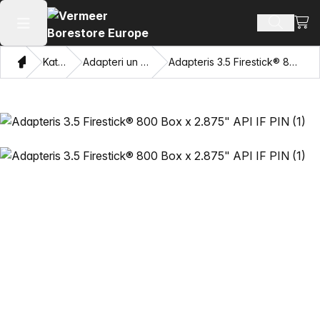
Skatī
Meklēt p
Atvērt galveno izvēlni
Mājas
Katalogu
Adapteri un velkamās acis
Adapteris 3.5 Firestick® 800 Box x 2.875" API IF PIN