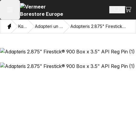
Skatī
Meklēt p
Atvērt galveno izvēlni
Mājas
Katalogu
Adapteri un velkamās acis
Adapteris 2.875" Firestick® 900 Box x 3.5" API Reg Pin