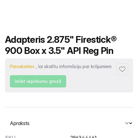
Produkta nosaukums
Adapteris 2.875" Firestick®
900 Box x 3.5" API Reg Pin
Piesakieties
, lai skatītu informāciju par krājumiem
Pievienot
Ielikt iepirkumu grozā
Atlasiet cilni
SKU
296344461