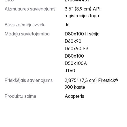
Aizmugures savienojums
3,5" (8,9 cm) API
reģistrācijas tapa
Būvuzņēmēja izvēle
Jā
Modeļu savietojamība
D80x100 II sērija
D60x90
D60x90 S3
D80x100
D50x100A
JT60
Priekšējais savienojums
2,875" (7,3 cm) Firestick®
900 kaste
Produktu saime
Adapteris