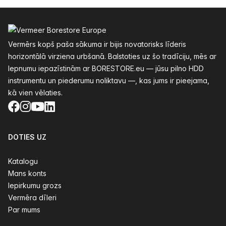
Kājenes
Vermērs kopš paša sākuma ir bijis novatorisks līderis
horizontālā virziena urbšanā. Balstoties uz šo tradīciju, mēs ar
lepnumu iepazīstinām ar BORESTORE.eu — jūsu pilno HDD
instrumentu un piederumu noliktavu —, kas jums ir pieejama,
kā vien vēlaties.
Facebook
Instagram
YouTube
LinkedIn
DOTIES UZ
Katalogu
Mans konts
Iepirkumu grozs
Vermēra dīleri
Par mums