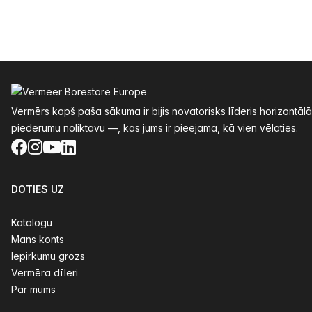
Kājenes
Vermērs kopš paša sākuma ir bijis novatorisks līderis horizontāl
piederumu noliktavu —, kas jums ir pieejama, kā vien vēlaties.
Facebook
Instagram
YouTube
LinkedIn
DOTIES UZ
Katalogu
Mans konts
Iepirkumu grozs
Vermēra dīleri
Par mums