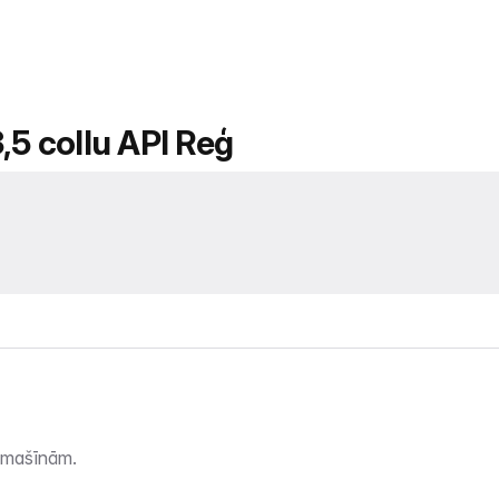
,5 collu API Reģ
bjmašīnām.