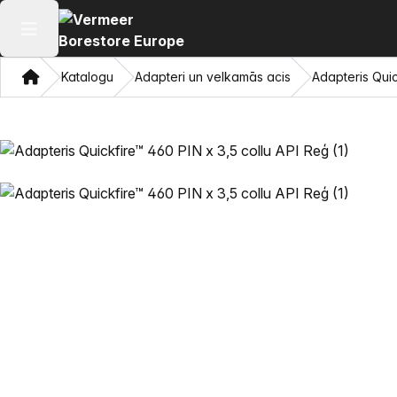
Atvērt galveno izvēlni
Mājas
Katalogu
Adapteri un velkamās acis
Adapteris Quic