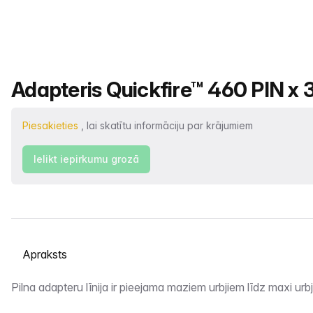
Produkta nosaukums
Adapteris Quickfire™ 460 PIN x 3
Piesakieties
, lai skatītu informāciju par krājumiem
Ielikt iepirkumu grozā
Atlasiet cilni
Apraksts
Pilna adapteru līnija ir pieejama maziem urbjiem līdz maxi ur