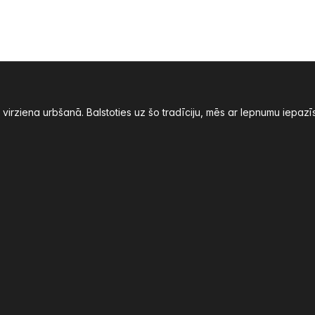
ā virziena urbšanā. Balstoties uz šo tradīciju, mēs ar lepnumu iep