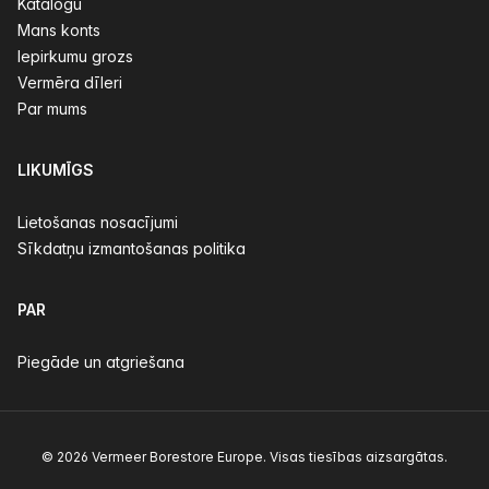
Katalogu
Mans konts
Iepirkumu grozs
Vermēra dīleri
Par mums
LIKUMĪGS
Lietošanas nosacījumi
Sīkdatņu izmantošanas politika
PAR
Piegāde un atgriešana
© 2026 Vermeer Borestore Europe. Visas tiesības aizsargātas.