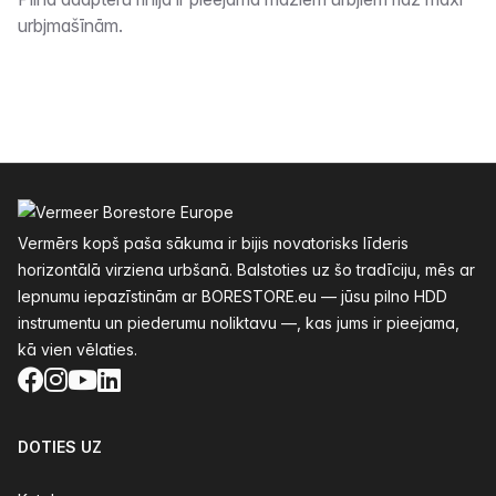
Apraksts
urbjmašīnām.
Kājenes
Vermērs kopš paša sākuma ir bijis novatorisks līderis
horizontālā virziena urbšanā. Balstoties uz šo tradīciju, mēs ar
lepnumu iepazīstinām ar BORESTORE.eu — jūsu pilno HDD
instrumentu un piederumu noliktavu —, kas jums ir pieejama,
kā vien vēlaties.
Facebook
Instagram
YouTube
LinkedIn
DOTIES UZ