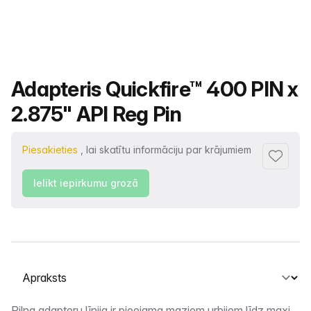
Produkta nosaukums
Adapteris Quickfire™ 400 PIN x
2.875" API Reg Pin
Piesakieties
, lai skatītu informāciju par krājumiem
Pievienot
Ielikt iepirkumu grozā
Atlasiet cilni
Pilna adapteru līnija ir pieejama maziem urbjiem līdz maxi