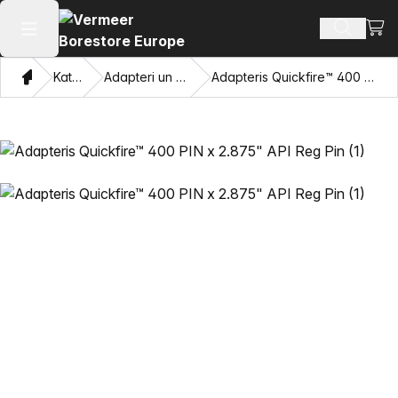
Skatī
Meklēt p
Atvērt galveno izvēlni
Mājas
Katalogu
Adapteri un velkamās acis
Adapteris Quickfire™ 400 PIN x 2.875" API Reg Pin