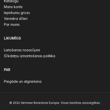
Katalogu
Mans konts
Iepirkumu grozs
Vermēra dīleri
Par mums
LIKUMĪGS
Lietošanas nosacījumi
Sīkdatņu izmantošanas politika
PAR
Piegāde un atgriešana
© 2026 Vermeer Borestore Europe. Visas tiesības aizsargātas.