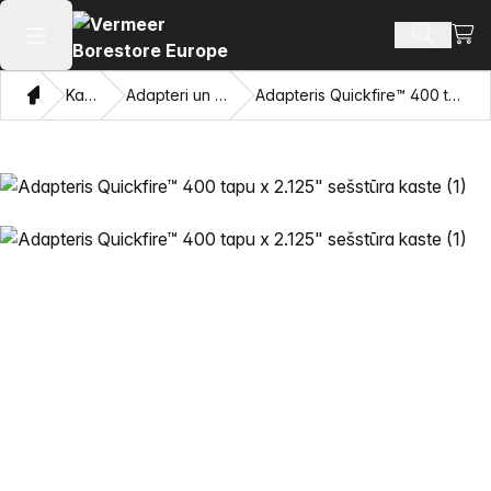
Skatī
Meklēt p
Atvērt galveno izvēlni
Mājas
Katalogu
Adapteri un velkamās acis
Adapteris Quickfire™ 400 tapu x 2.125" sešstūra kaste