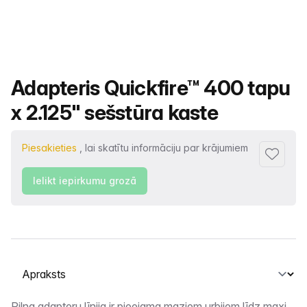
Produkta nosaukums
Adapteris Quickfire™ 400 tapu
x 2.125" sešstūra kaste
Piesakieties
, lai skatītu informāciju par krājumiem
Pievienot
Ielikt iepirkumu grozā
Atlasiet cilni
Pilna adapteru līnija ir pieejama maziem urbjiem līdz maxi