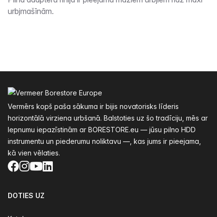
Apraksts
urbjmašīnām.
Kājenes
Vermērs kopš paša sākuma ir bijis novatorisks līderis
horizontālā virziena urbšanā. Balstoties uz šo tradīciju, mēs ar
lepnumu iepazīstinām ar BORESTORE.eu — jūsu pilno HDD
instrumentu un piederumu noliktavu —, kas jums ir pieejama,
kā vien vēlaties.
Facebook
Instagram
YouTube
LinkedIn
DOTIES UZ