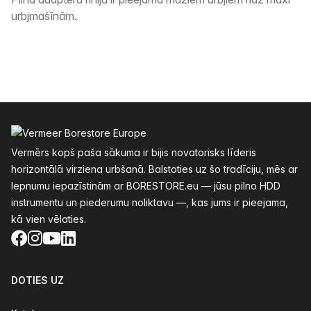
Apraksts
urbjmašīnām.
Kājenes
Vermērs kopš paša sākuma ir bijis novatorisks līderis
horizontālā virziena urbšanā. Balstoties uz šo tradīciju, mēs ar
lepnumu iepazīstinām ar BORESTORE.eu — jūsu pilno HDD
instrumentu un piederumu noliktavu —, kas jums ir pieejama,
kā vien vēlaties.
Facebook
Instagram
YouTube
LinkedIn
DOTIES UZ