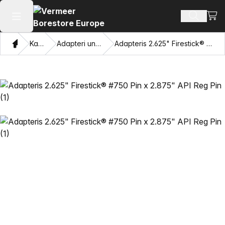
Skatī
Meklēt p
Atvērt galveno izvēlni
Mājas
Katalogu
Adapteri un velkamās acis
Adapteris 2.625" Firestick® #750 Pin x 2.875" API Reg Pin