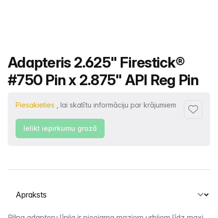
Produkta nosaukums
Adapteris 2.625" Firestick®
#750 Pin x 2.875" API Reg Pin
Piesakieties
, lai skatītu informāciju par krājumiem
Pievienot
Ielikt iepirkumu grozā
Atlasiet cilni
Pilna adapteru līnija ir pieejama maziem urbjiem līdz maxi