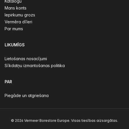
Katalogu
Mans konts
Iepirkumu grozs
Vermēra dīleri
Par mums
LIKUMĪGS
Lietošanas nosacījumi
Sīkdatņu izmantošanas politika
PAR
Piegāde un atgriešana
© 2026 Vermeer Borestore Europe. Visas tiesības aizsargātas.