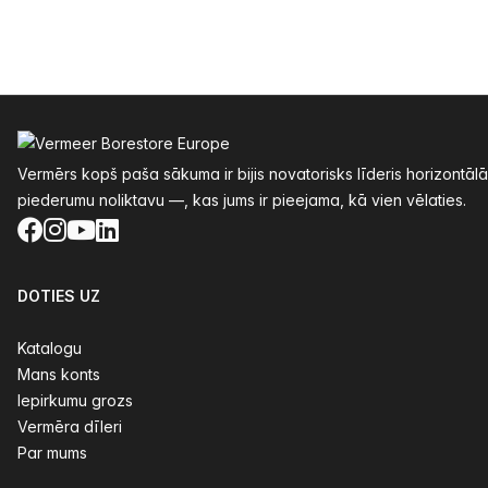
Kājenes
Vermērs kopš paša sākuma ir bijis novatorisks līderis horizontāl
piederumu noliktavu —, kas jums ir pieejama, kā vien vēlaties.
Facebook
Instagram
YouTube
LinkedIn
DOTIES UZ
Katalogu
Mans konts
Iepirkumu grozs
Vermēra dīleri
Par mums