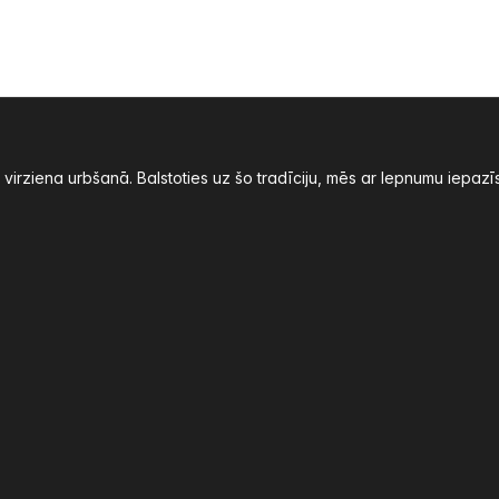
ā virziena urbšanā. Balstoties uz šo tradīciju, mēs ar lepnumu iep