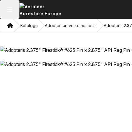
Atvērt galveno izvēlni
Mājas
Katalogu
Adapteri un velkamās acis
Adapteris 2.37