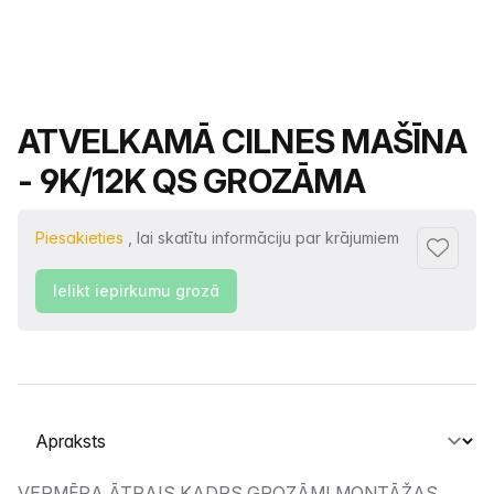
Produkta nosaukums
ATVELKAMĀ CILNES MAŠĪNA
- 9K/12K QS GROZĀMA
Piesakieties
, lai skatītu informāciju par krājumiem
Pievienot
Ielikt iepirkumu grozā
Atlasiet cilni
VERMĒRA ĀTRAIS KADRS GROZĀMI MONTĀŽAS