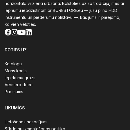
horizontālā virziena urbšanā. Balstoties uz šo tradīciju, mēs ar
lepnumu iepazīstinām ar BORESTORE.eu — jūsu pilno HDD
instrumentu un piederumu noliktavu —, kas jums ir pieejama,
kā vien vēlaties.
Facebook
Instagram
YouTube
LinkedIn
DOTIES UZ
Katalogu
Mans konts
Iepirkumu grozs
Vermēra dīleri
Par mums
LIKUMĪGS
Lietošanas nosacījumi
Sīkdatņu izmantošanas politika