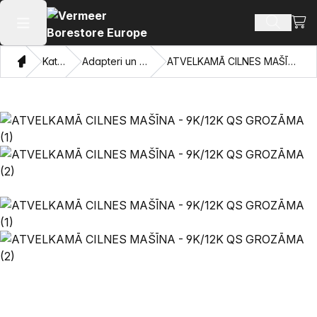
Skatī
Meklēt p
Atvērt galveno izvēlni
Mājas
Katalogu
Adapteri un velkamās acis
ATVELKAMĀ CILNES MAŠĪNA - 9K/12K QS GROZĀMA