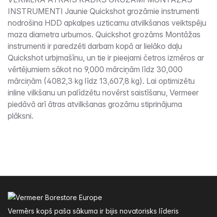
Apraksts
INSTRUMENTI Jaunie Quickshot grozāmie instrumenti
nodrošina HDD apkalpes uzticamu atvilkšanas veiktspēju
maza diametra urbumos. Quickshot grozāms Montāžas
instrumenti ir paredzēti darbam kopā ar lielāko daļu
Quickshot urbjmašīnu, un tie ir pieejami četros izmēros ar
vērtējumiem sākot no 9,000 mārciņām līdz 30,000
mārciņām (4082,3 kg līdz 13,607,8 kg). Lai optimizētu
inline vilkšanu un palīdzētu novērst saistīšanu, Vermeer
piedāvā arī ātras atvilkšanas grozāmu stiprinājuma
plāksni.
Kājenes
Vermērs kopš paša sākuma ir bijis novatorisks līderis