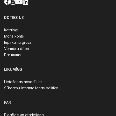
Facebook
Instagram
YouTube
LinkedIn
DOTIES UZ
Katalogu
Mans konts
Iepirkumu grozs
Vermēra dīleri
Par mums
LIKUMĪGS
Lietošanas nosacījumi
Sīkdatņu izmantošanas politika
PAR
Piegāde un atgriešana