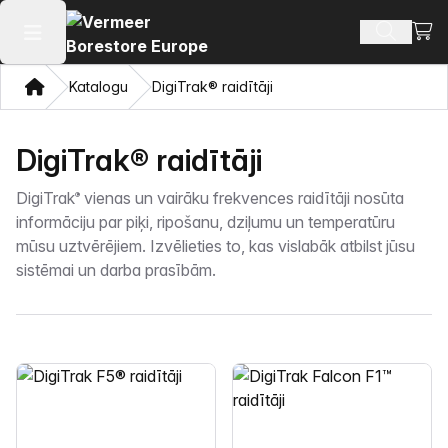
Skatī
Meklēt p
Atvērt galveno izvēlni
Mājas
Katalogu
DigiTrak® raidītāji
DigiTrak® raidītāji
DigiTrak
vienas un vairāku frekvences raidītāji nosūta
®
informāciju par piķi, ripošanu, dziļumu un temperatūru
mūsu uztvērējiem. Izvēlieties to, kas vislabāk atbilst jūsu
sistēmai un darba prasībām.