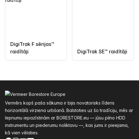
DigiTrak F sērijas™
raidītāji
DigiTrak SE™ raidītāji
Kājenes
Vermērs kopš paša sākuma ir bijis novatorisks līderis
horizontālā virziena urbšanā. Balstoties uz šo tradīciju, mēs ar
lepnumu iepazīstinām ar BORESTORE.eu — jūsu pilno HDD
instrumentu un piederumu noliktavu —, kas jums ir pieejama,
kā vien vēlaties.