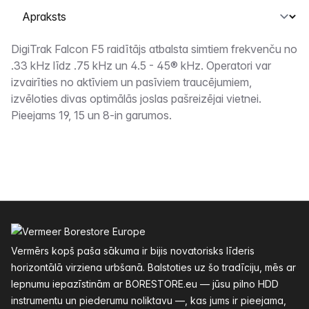
Atlasiet cilni
Apraksts
DigiTrak Falcon F5 raidītājs atbalsta simtiem frekvenču no
.33 kHz līdz .75 kHz un 4.5 - 45® kHz. Operatori var
izvairīties no aktīviem un pasīviem traucējumiem,
izvēloties divas optimālās joslas pašreizējai vietnei.
Pieejams 19, 15 un 8-in garumos.
Kājenes
Vermērs kopš paša sākuma ir bijis novatorisks līderis
horizontālā virziena urbšanā. Balstoties uz šo tradīciju, mēs ar
lepnumu iepazīstinām ar BORESTORE.eu — jūsu pilno HDD
instrumentu un piederumu noliktavu —, kas jums ir pieejama,