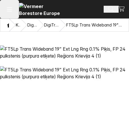
Skatī
Meklēt p
Atvērt galveno izvēlni
Mājas
Katalogu
DigiTrak® raidītāji
DigiTrak Falcon F5® raidītāji
FT5Lp Trans Wideband 19" Ext Lng Rng 0.1% Piķis, FP 24 pulkstenis (purpura etiķete) Reģions Krievija 4