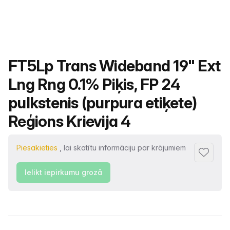
Produkta nosaukums
FT5Lp Trans Wideband 19" Ext
Lng Rng 0.1% Piķis, FP 24
pulkstenis (purpura etiķete)
Reģions Krievija 4
Piesakieties
, lai skatītu informāciju par krājumiem
Pievienot
Ielikt iepirkumu grozā