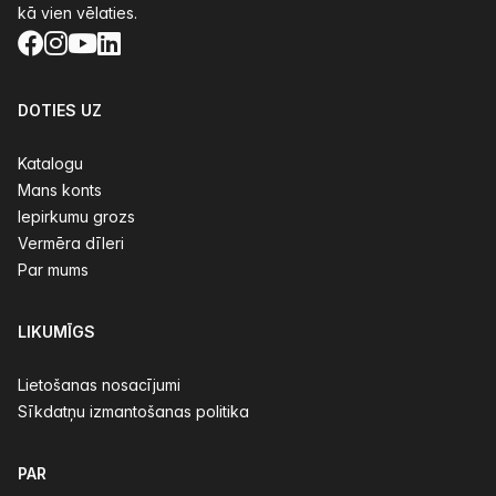
kā vien vēlaties.
Facebook
Instagram
YouTube
LinkedIn
DOTIES UZ
Katalogu
Mans konts
Iepirkumu grozs
Vermēra dīleri
Par mums
LIKUMĪGS
Lietošanas nosacījumi
Sīkdatņu izmantošanas politika
PAR