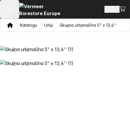
Skatī
Meklēt p
Atvērt galveno izvēlni
Mājas
Katalogu
Urbji
Skujiņa urbjmašīna 5" x 13,4''