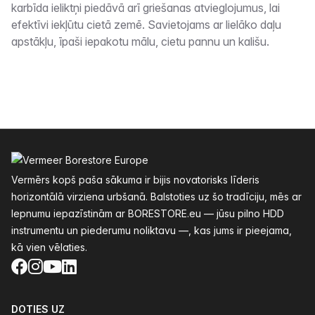
karbīda ieliktņi piedāvā arī griešanas atvieglojumus, lai
efektīvi iekļūtu cietā zemē. Savietojams ar lielāko daļu
apstākļu, īpaši iepakotu mālu, cietu pannu un kališu.
Kājenes
Vermērs kopš paša sākuma ir bijis novatorisks līderis
horizontālā virziena urbšanā. Balstoties uz šo tradīciju, mēs ar
lepnumu iepazīstinām ar BORESTORE.eu — jūsu pilno HDD
instrumentu un piederumu noliktavu —, kas jums ir pieejama,
kā vien vēlaties.
Facebook
Instagram
YouTube
LinkedIn
DOTIES UZ