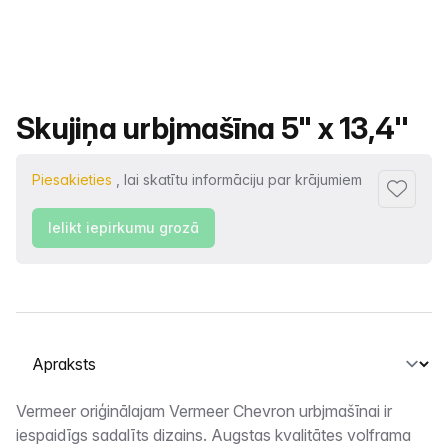
Produkta nosaukums
Skujiņa urbjmašīna 5" x 13,4''
Piesakieties
, lai skatītu informāciju par krājumiem
Pievienot
Ielikt iepirkumu grozā
Atlasiet cilni
Apraksts
Vermeer oriģinālajam Vermeer Chevron urbjmašīnai ir
iespaidīgs sadalīts dizains. Augstas kvalitātes volframa