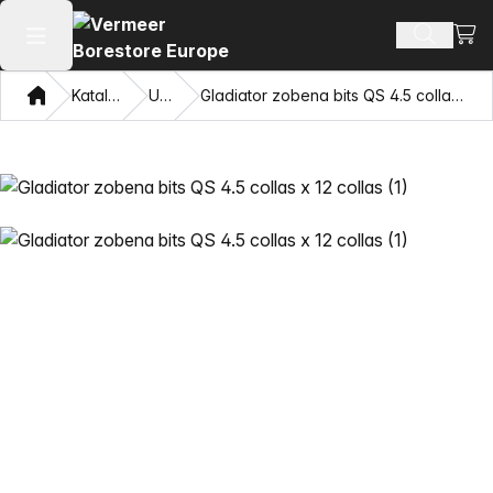
Skatī
Meklēt p
Atvērt galveno izvēlni
Mājas
Katalogu
Urbji
Gladiator zobena bits QS 4.5 collas x 12 collas