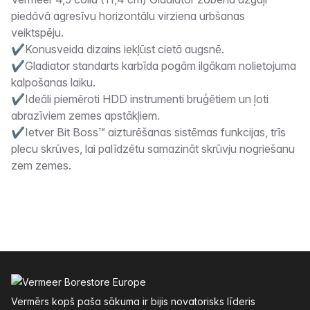
Apraksts
piedāvā agresīvu horizontālu virziena urbšanas
veiktspēju.
✔Konusveida dizains iekļūst cietā augsnē.
✔Gladiator standarts karbīda pogām ilgākam nolietojuma
kalpošanas laiku.
✔Ideāli piemēroti HDD instrumenti bruģētiem un ļoti
abrazīviem zemes apstākļiem.
✔Ietver Bit Boss™ aizturēšanas sistēmas funkcijas, trīs
plecu skrūves, lai palīdzētu samazināt skrūvju nogriešanu
zem zemes.
Kājenes
Vermērs kopš paša sākuma ir bijis novatorisks līderis