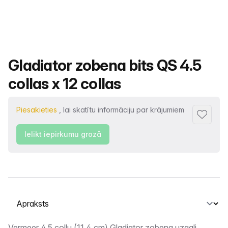
Produkta nosaukums
Gladiator zobena bits QS 4.5
collas x 12 collas
Piesakieties
, lai skatītu informāciju par krājumiem
Pievienot
Ielikt iepirkumu grozā
Atlasiet cilni
Vermeer 4,5 collu (11,4 cm) Gladiator zobena uzgaļi