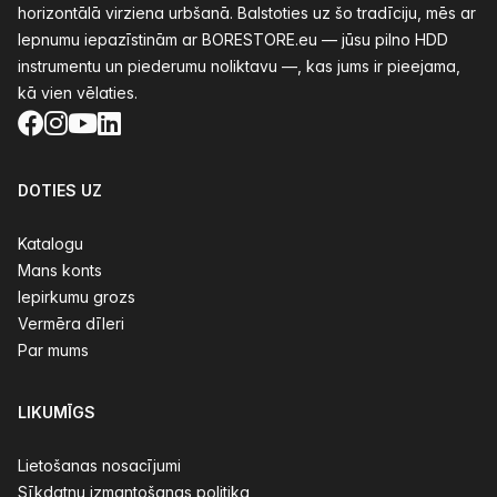
horizontālā virziena urbšanā. Balstoties uz šo tradīciju, mēs ar
lepnumu iepazīstinām ar BORESTORE.eu — jūsu pilno HDD
instrumentu un piederumu noliktavu —, kas jums ir pieejama,
kā vien vēlaties.
Facebook
Instagram
YouTube
LinkedIn
DOTIES UZ
Katalogu
Mans konts
Iepirkumu grozs
Vermēra dīleri
Par mums
LIKUMĪGS
Lietošanas nosacījumi
Sīkdatņu izmantošanas politika