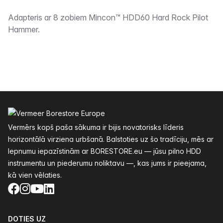
Apraksts
Adapteris ar 8 zobiem Mincon™ HDD60 Hard Rock Pilot
Hammer.
Kājenes
Vermērs kopš paša sākuma ir bijis novatorisks līderis
horizontālā virziena urbšanā. Balstoties uz šo tradīciju, mēs ar
lepnumu iepazīstinām ar BORESTORE.eu — jūsu pilno HDD
instrumentu un piederumu noliktavu —, kas jums ir pieejama,
kā vien vēlaties.
Facebook
Instagram
YouTube
LinkedIn
DOTIES UZ