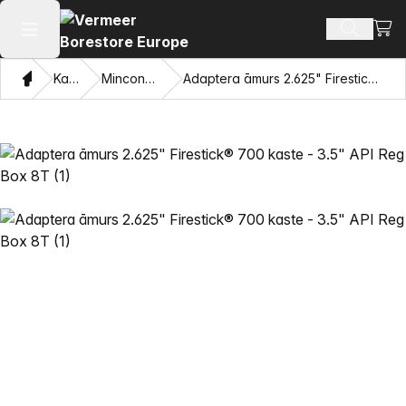
Skatī
Meklēt p
Atvērt galveno izvēlni
Mājas
Katalogu
Mincon™ HDD āmuri
Adaptera āmurs 2.625" Firestick® 700 kaste - 3.5" API Reg Box 8T