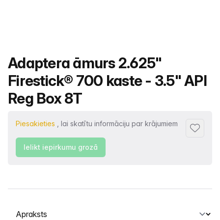
Produkta nosaukums
Adaptera āmurs 2.625"
Firestick® 700 kaste - 3.5" API
Reg Box 8T
Piesakieties
, lai skatītu informāciju par krājumiem
Pievienot
Ielikt iepirkumu grozā
Atlasiet cilni