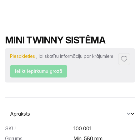
Produkta nosaukums
MINI TWINNY SISTĒMA
Piesakieties
, lai skatītu informāciju par krājumiem
Pievienot
Ielikt iepirkumu grozā
Atlasiet cilni
SKU
100.001
Garums
min. 580 mm