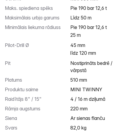
Maks. spiediena spēks
pie 190 bar 12,6 t
Maksimālais urbja garums
līdz 50 m
Minimālais liekuma rādiuss
pie 190 bar 12,6 t
25 m
Pilot-Drill Ø
45 mm
līdz 120 mm
Pit
nostiprināts bedrē /
vārpstā
Platums
510 mm
Produktu saime
MINI TWINNY
Raidītājs 8" / 15"
4 / 16 m dziļumā
Rāmja augstums
220 mm
Siena
ar sienas flanču
Svars
82,0 kg