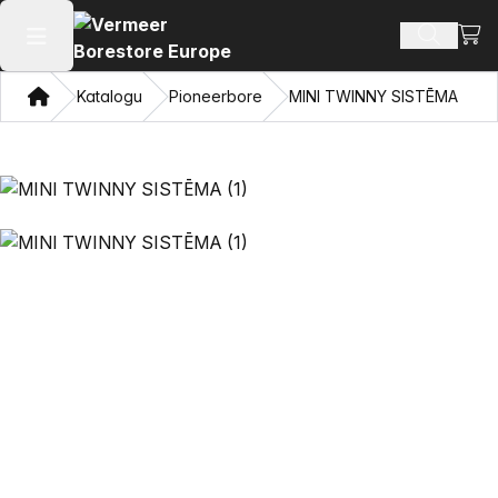
Skatī
Meklēt p
Atvērt galveno izvēlni
Mājas
Katalogu
Pioneerbore
MINI TWINNY SISTĒMA