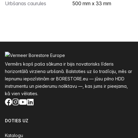
Urbšanas caurules
500 mm x 33 mm
Kājenes
Vermērs kopš paša sākuma ir bijis novatorisks līderis
horizontālā virziena urbšanā. Balstoties uz šo tradīciju, mēs ar
lepnumu iepazīstinām ar BORESTORE.eu — jūsu pilno HDD
instrumentu un piederumu noliktavu —, kas jums ir pieejama,
kā vien vēlaties.
Facebook
Instagram
YouTube
LinkedIn
DOTIES UZ
Katalogu