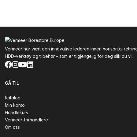
Bunntekst
Vermeer har vært den innovative lederen innen horisontal retnin
HDD-verktøy og tilbehør – som er tilgjengelig for deg slik du vil.
Facebook
Instagram
YouTube
LinkedIn
GÅ TIL
Katalog
Min konto
Handlekurv
Vermeer-forhandlere
Om oss