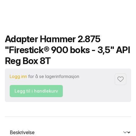
Produktnavn
Adapter Hammer 2.875
"Firestick® 900 boks - 3,5" API
Reg Box 8T
Logg inn
for å se lagerinformasjon
Legg til i
Legg til i handlekurv
Velg en fane