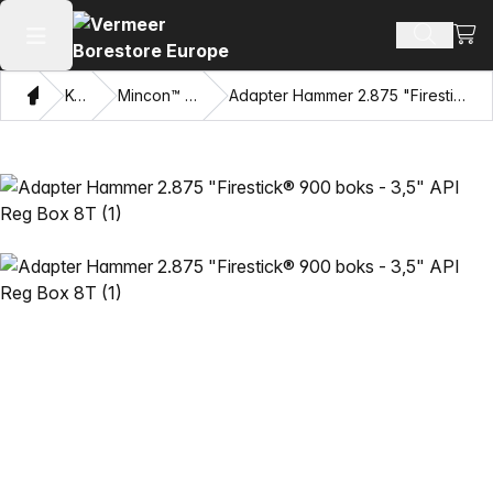
Vis 
Søk ette
Åpne hovedmenyen
Hjem
Katalog
Mincon™ HDD-hammere
Adapter Hammer 2.875 "Firestick® 900 boks - 3,5" API Reg Box 8T