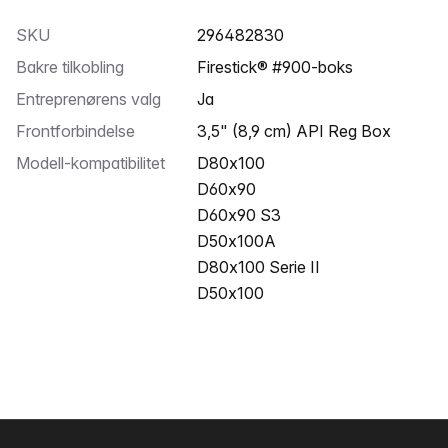
SKU
296482830
Bakre tilkobling
Firestick® #900-boks
Entreprenørens valg
Ja
Frontforbindelse
3,5" (8,9 cm) API Reg Box
Modell-kompatibilitet
D80x100
D60x90
D60x90 S3
D50x100A
D80x100 Serie II
D50x100
Bunntekst