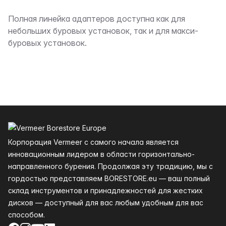
Описание
Полная линейка адаптеров доступна как для
небольших буровых установок, так и для макси-
буровых установок.
Нижний колонтитул
Корпорация Vermeer с самого начала является
инновационным лидером в области горизонтально-
направленного бурения. Продолжая эту традицию, мы с
гордостью представляем BORESTORE.eu — ваш полный
склад инструментов и принадлежностей для жестких
дисков — доступный для вас любым удобным для вас
способом.